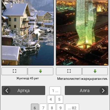
Жүктелді 45 рет
Мегаполистегі жарқыраған ғим
Артқа
Алға
1 ...
4
5
6
7
8
9
... 82