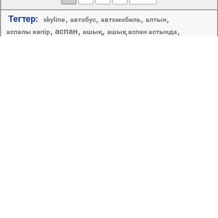
Тегтер:
,
,
,
,
skyline
автобус
автомобиль
алтын
аспан
,
,
,
,
аспалы көпір
ашық
ашық аспан астында
,
,
,
,
,
,
ашық ауада
бақ
бизнес
бұлыңғырлық
гүл
гүлдену
,
,
,
,
,
,
,
,
жарық
гүлзар
дін
ежелгі
ескерткіш
ескі
жаз
жапырақ
,
,
,
,
,
зәулім ғимарат
жарықтандыру
жол
жылдам
канал
,
кешке
,
,
,
,
,
кремль
кеш
курорт
күмбез
күн батуы
,
,
,
,
күннің батуы
көлік жүйесі
күндізгі жарық
көгалдар
көпір
,
,
,
,
,
көпірлер
көрнекті орын
көрнекті орындар
көрініс
саяхат
сәулет
,
,
,
,
су
,
сумт
,
,
,
көше
мұнара
собор
таң
қала
,
,
,
,
,
туризм
шағылысу
шіркеу
трафик
үй
,
,
,
,
өзен
қала орталығы
қалалар
қалалар мен сәулет
Үйден шықпай саяхаттау керек пе? Оңай! Сіз
демалыста болған елдің бір бөлігін жақын жерде
сақтау оңай! "Қалалар" айдарында орналастырылған
фотосуреттерді қолдана отырып, сіз бір сәтте
армандаған жерге ауыса аласыз. Әлемнің
миллиондаған шамдарымен жарқыраған астаналары
мен ерекше атмосферасы мен тар көшелерімен