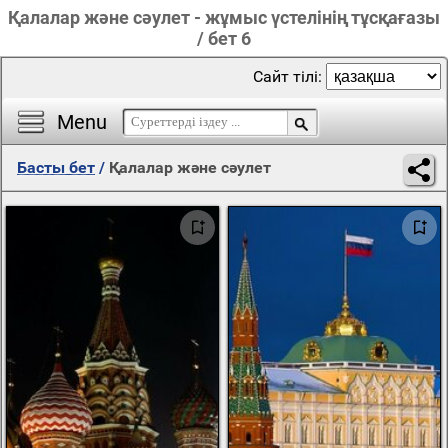
Қалалар және сәулет - жұмыс үстелінің тұсқағазы
/ бет 6
Сайт тілі:
Menu
Басты бет
/
Қалалар және сәулет