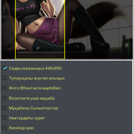
Сіздің экраныңыз 448x896
Түпнұсқаны жүктеп алыңыз
Фото-ВКонтакте мәртебесі
Вконтакте үшін мұқаба
Мұқабасы Сыныптастар
Аватардағы сурет
Кескінді қию