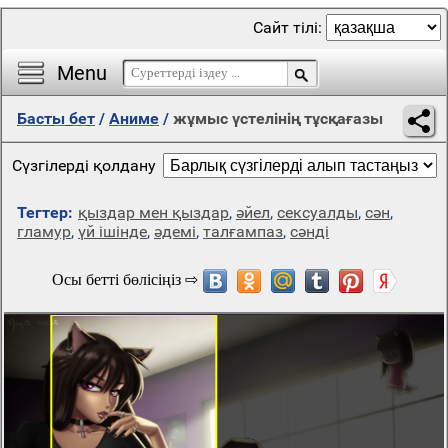
Сайт тілі:
Menu
Басты бет
/
Аниме
/
жұмыс үстелінің тұсқағазы
Сүзгілерді қолдану
Тегтер:
қыздар мен қыздар
,
әйел
,
сексуалды
,
сән
,
гламур
,
үй ішінде
,
әдемі
,
талғампаз
,
сәнді