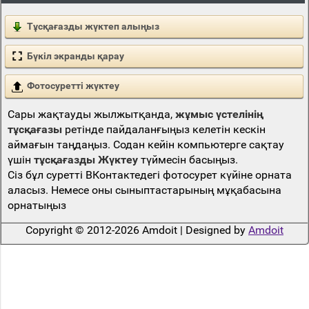
Тұсқағазды жүктеп алыңыз
Бүкіл экранды қарау
Фотосуретті жүктеу
Сары жақтауды жылжытқанда,
жұмыс үстелінің
тұсқағазы
ретінде пайдаланғыңыз келетін кескін
аймағын таңдаңыз. Содан кейін компьютерге сақтау
үшін
тұсқағазды Жүктеу
түймесін басыңыз.
Сіз бұл суретті ВКонтактедегі фотосурет күйіне орната
аласыз. Немесе оны сыныптастарының мұқабасына
орнатыңыз
Copyright © 2012-2026 Amdoit | Designed by
Amdoit