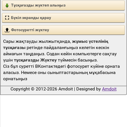
Тұсқағазды жүктеп алыңыз
Бүкіл экранды қарау
Фотосуретті жүктеу
Сары жақтауды жылжытқанда,
жұмыс үстелінің
тұсқағазы
ретінде пайдаланғыңыз келетін кескін
аймағын таңдаңыз. Содан кейін компьютерге сақтау
үшін
тұсқағазды Жүктеу
түймесін басыңыз.
Сіз бұл суретті ВКонтактедегі фотосурет күйіне орната
аласыз. Немесе оны сыныптастарының мұқабасына
орнатыңыз
Copyright © 2012-2026 Amdoit | Designed by
Amdoit