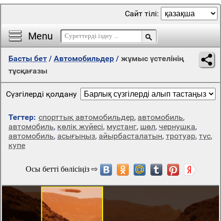
Сайт тілі:
Menu
Басты бет
/
Автомобильдер
/
жұмыс үстелінің
тұсқағазы
Сүзгілерді қолдану
Тегтер:
спорттық автомобильдер
,
автомобиль
,
автомобиль
,
көлік жүйесі
,
мустанг
,
шөл
,
чернушка
,
автомобиль
,
асығыңыз
,
айырбасталатын
,
тротуар
,
түс
,
купе