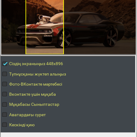
Сіздің экраныңыз 448x896
Түпнұсқаны жүктеп алыңыз
Фото-ВКонтакте мәртебесі
Вконтакте үшін мұқаба
Мұқабасы Сыныптастар
Аватардағы сурет
Кескінді қию