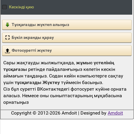
Кескінді қию
Тұсқағазды жүктеп алыңыз
Бүкіл экранды қарау
Фотосуретті жүктеу
Сары жақтауды жылжытқанда,
жұмыс үстелінің
тұсқағазы
ретінде пайдаланғыңыз келетін кескін
аймағын таңдаңыз. Содан кейін компьютерге сақтау
үшін
тұсқағазды Жүктеу
түймесін басыңыз.
Сіз бұл суретті ВКонтактедегі фотосурет күйіне орната
аласыз. Немесе оны сыныптастарының мұқабасына
орнатыңыз
Copyright © 2012-2026 Amdoit | Designed by
Amdoit