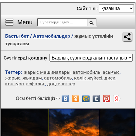
Сайт тілі:
Menu
Басты бет
/
Автомобильдер
/
жұмыс үстелінің
тұсқағазы
Сүзгілерді қолдану
Тегтер:
жарыс машиналары
,
автомобиль
,
асығыс
,
жарыс
,
жылдам
,
автомобиль
,
көлік жүйесі
,
диск
,
конкурс
,
асфальт
,
дөңгелектер