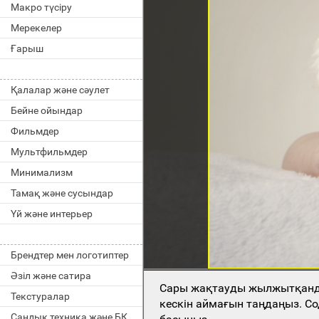
Макро түсіру
Мерекелер
Ғарыш
Қалалар және сәулет
Бейне ойындар
Фильмдер
Мультфильмдер
Минимализм
Тамақ және сусындар
Үй және интерьер
Брендтер мен логотиптер
Әзіл және сатира
Сары жақтауды жылжытқан
Текстуралар
кескін аймағын таңдаңыз. Со
Сандық техника және БҚ