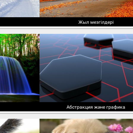
Жыл мезгілдері
Абстракция және графика