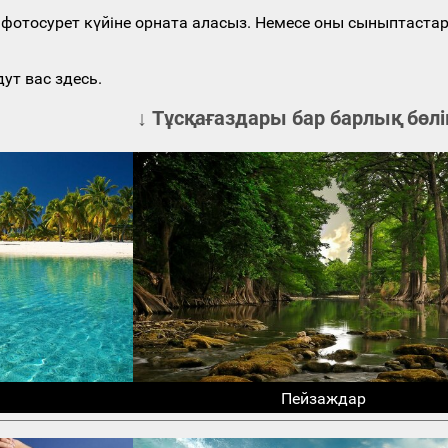
гі фотосурет күйіне орната аласыз. Немесе оны сыныптаст
ут вас здесь.
↓ Тұсқағаздары бар барлық бөлі
Пейзаждар