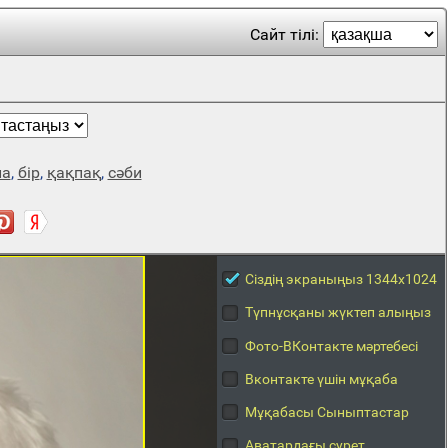
Сайт тілі:
ла
,
бір
,
қақпақ
,
сәби
Сіздің экраныңыз 1344x1024
Түпнұсқаны жүктеп алыңыз
Фото-ВКонтакте мәртебесі
Вконтакте үшін мұқаба
Мұқабасы Сыныптастар
Аватардағы сурет