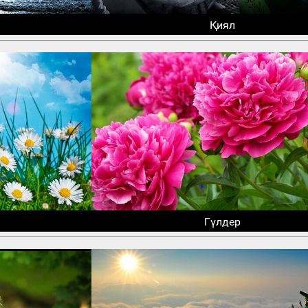
Қиял
Гүлдер