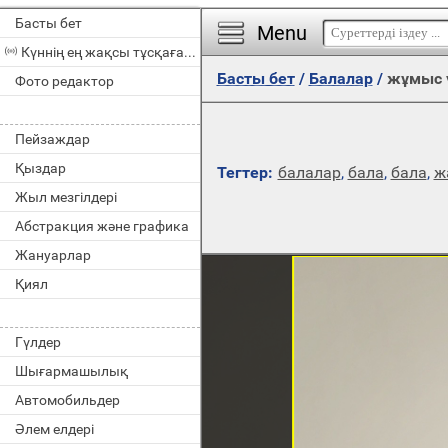
Басты бет
Menu
Күннің ең жақсы тұсқағазы
Басты бет
/
Балалар
/
жұмыс ү
Фото редактор
Пейзаждар
Қыздар
Тегтер:
балалар
,
бала
,
бала
,
ж
Жыл мезгілдері
Абстракция және графика
Жануарлар
Қиял
Гүлдер
Шығармашылық
Автомобильдер
Әлем елдері