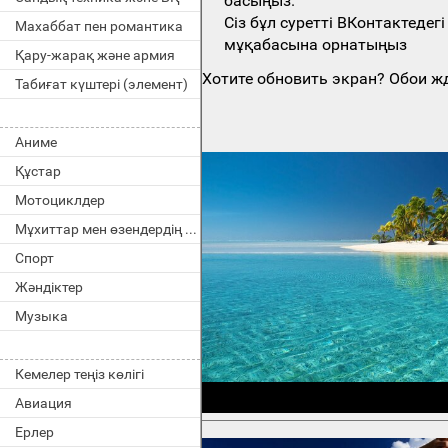
басыңыз.
Сіз бұл суретті ВКонтактеде
Махаббат пен романтика
мұқабасына орнатыңыз
Қару-жарақ және армия
Хотите обновить экран? Обои жд
Табиғат күштері (элемент)
Аниме
Құстар
Мотоциклдер
Мұхиттар мен өзендердің тұрғындары
Спорт
Жәндіктер
Музыка
Кемелер теңіз көлігі
Авиация
Ерлер