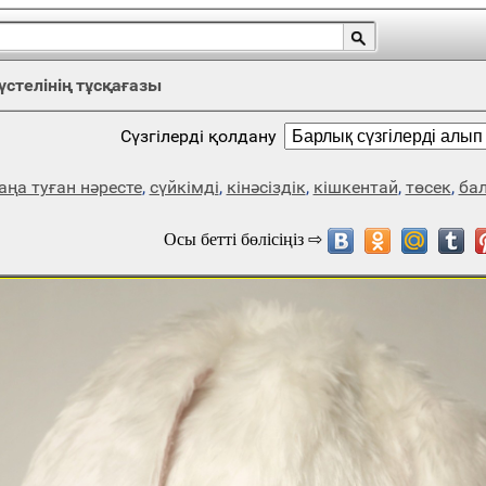
стелінің тұсқағазы
Сүзгілерді қолдану
аңа туған нәресте
,
сүйкімді
,
кінәсіздік
,
кішкентай
,
төсек
,
ба