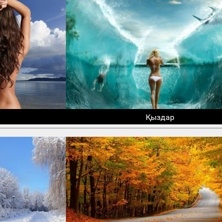
Қыздар