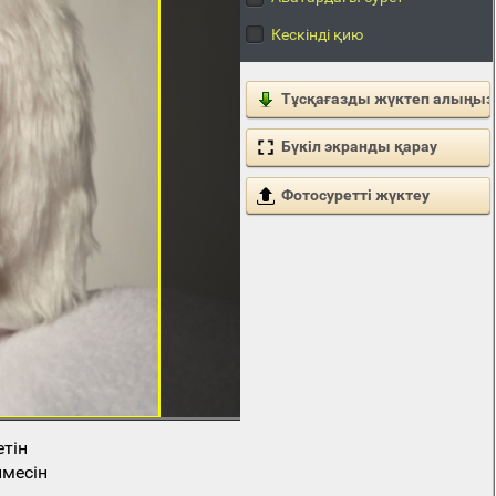
Кескінді қию
Тұсқағазды жүктеп алыңыз
Бүкіл экранды қарау
Фотосуретті жүктеу
етін
месін