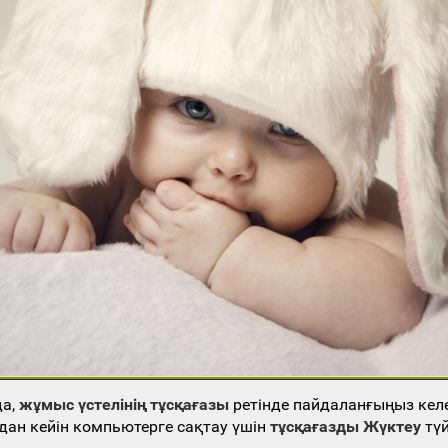
да,
жұмыс үстелінің тұсқағазы
ретінде пайдаланғыңыз кел
дан кейін компьютерге сақтау үшін
тұсқағазды Жүктеу
түй