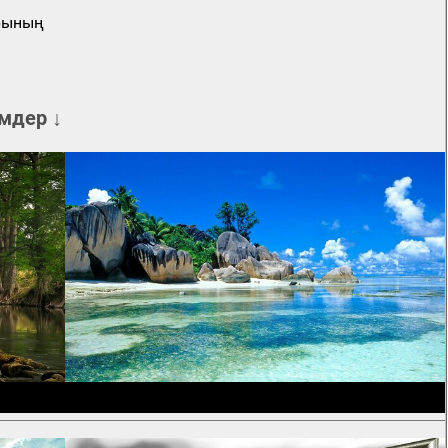
арының
мдер ↓