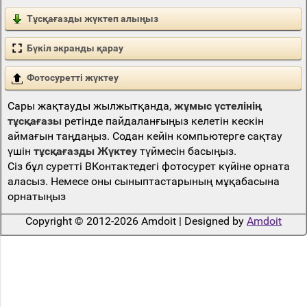
Тұсқағазды жүктеп алыңыз
Бүкіл экранды қарау
Фотосуретті жүктеу
Сары жақтауды жылжытқанда,
жұмыс үстелінің
тұсқағазы
ретінде пайдаланғыңыз келетін кескін
аймағын таңдаңыз. Содан кейін компьютерге сақтау
үшін
тұсқағазды Жүктеу
түймесін басыңыз.
Сіз бұл суретті ВКонтактедегі фотосурет күйіне орната
аласыз. Немесе оны сыныптастарының мұқабасына
орнатыңыз
Copyright © 2012-2026 Amdoit | Designed by
Amdoit