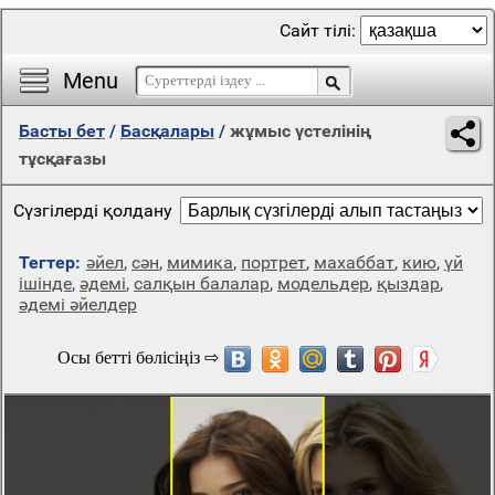
Сайт тілі:
Menu
Басты бет
/
Басқалары
/
жұмыс үстелінің
тұсқағазы
Сүзгілерді қолдану
Тегтер:
әйел
,
сән
,
мимика
,
портрет
,
махаббат
,
кию
,
үй
ішінде
,
әдемі
,
салқын балалар
,
модельдер
,
қыздар
,
әдемі әйелдер