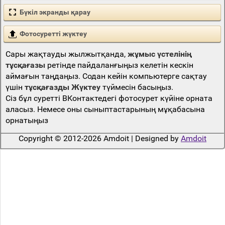
Бүкіл экранды қарау
Фотосуретті жүктеу
Сары жақтауды жылжытқанда,
жұмыс үстелінің
тұсқағазы
ретінде пайдаланғыңыз келетін кескін
аймағын таңдаңыз. Содан кейін компьютерге сақтау
үшін
тұсқағазды Жүктеу
түймесін басыңыз.
Сіз бұл суретті ВКонтактедегі фотосурет күйіне орната
аласыз. Немесе оны сыныптастарының мұқабасына
орнатыңыз
Copyright © 2012-2026 Amdoit | Designed by
Amdoit