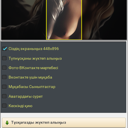
Сіздің экраныңыз 448x896
Түпнұсқаны жүктеп алыңыз
Фото-ВКонтакте мәртебесі
Вконтакте үшін мұқаба
Мұқабасы Сыныптастар
Аватардағы сурет
Кескінді қию
Тұсқағазды жүктеп алыңыз