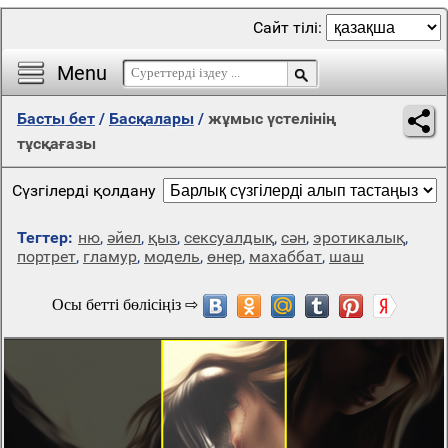
Сайт тілі:
Menu
Басты бет
/
Басқалары
/
жұмыс үстелінің
тұсқағазы
Сүзгілерді қолдану
Тегтер:
ню
,
әйел
,
қыз
,
сексуалдық
,
сән
,
эротикалық
,
портрет
,
гламур
,
модель
,
өнер
,
махаббат
,
шаш