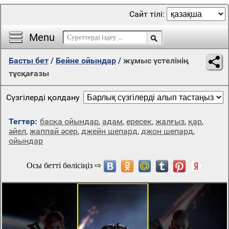
Сайт тілі:
Menu
Басты бет
/
Бейне ойындар
/
жұмыс үстелінің
тұсқағазы
Сүзгілерді қолдану
Тегтер:
басқа ойындар
,
адам
,
ересек
,
жалғыз
,
қар
,
әйел
,
жаппай әсер
,
джейн шепард
,
джон шепард
,
ойындар