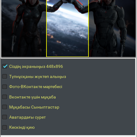
Сіздің экраныңыз 448x896
Түпнұсқаны жүктеп алыңыз
Фото-ВКонтакте мәртебесі
Вконтакте үшін мұқаба
Мұқабасы Сыныптастар
Аватардағы сурет
Кескінді қию