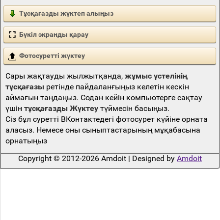
Тұсқағазды жүктеп алыңыз
Бүкіл экранды қарау
Фотосуретті жүктеу
Сары жақтауды жылжытқанда,
жұмыс үстелінің
тұсқағазы
ретінде пайдаланғыңыз келетін кескін
аймағын таңдаңыз. Содан кейін компьютерге сақтау
үшін
тұсқағазды Жүктеу
түймесін басыңыз.
Сіз бұл суретті ВКонтактедегі фотосурет күйіне орната
аласыз. Немесе оны сыныптастарының мұқабасына
орнатыңыз
Copyright © 2012-2026 Amdoit | Designed by
Amdoit