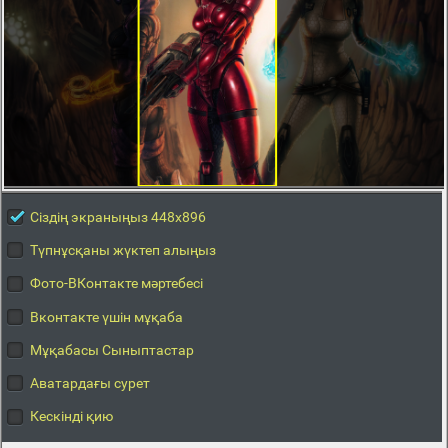
Сіздің экраныңыз 448x896
Түпнұсқаны жүктеп алыңыз
Фото-ВКонтакте мәртебесі
Вконтакте үшін мұқаба
Мұқабасы Сыныптастар
Аватардағы сурет
Кескінді қию