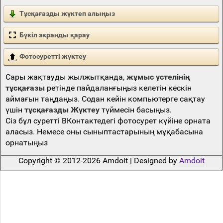
Тұсқағазды жүктеп алыңыз
Бүкіл экранды қарау
Фотосуретті жүктеу
Сары жақтауды жылжытқанда,
жұмыс үстелінің
тұсқағазы
ретінде пайдаланғыңыз келетін кескін
аймағын таңдаңыз. Содан кейін компьютерге сақтау
үшін
тұсқағазды Жүктеу
түймесін басыңыз.
Сіз бұл суретті ВКонтактедегі фотосурет күйіне орната
аласыз. Немесе оны сыныптастарының мұқабасына
орнатыңыз
Copyright © 2012-2026 Amdoit | Designed by
Amdoit