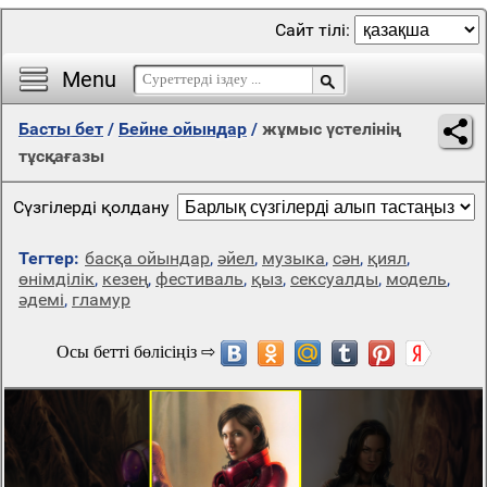
Сайт тілі:
Menu
Басты бет
/
Бейне ойындар
/
жұмыс үстелінің
тұсқағазы
Сүзгілерді қолдану
Тегтер:
басқа ойындар
,
әйел
,
музыка
,
сән
,
қиял
,
өнімділік
,
кезең
,
фестиваль
,
қыз
,
сексуалды
,
модель
,
әдемі
,
гламур