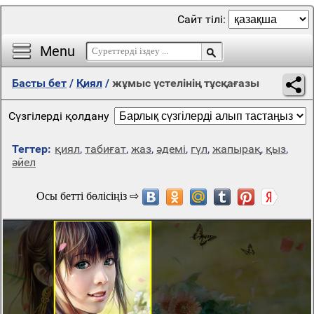
Сайт тілі:
Menu
Басты бет
/
Қиял
/
жұмыс үстелінің тұсқағазы
Сүзгілерді қолдану
Тегтер:
қиял
,
табиғат
,
жаз
,
әдемі
,
гүл
,
жапырақ
,
қыз
,
әйел