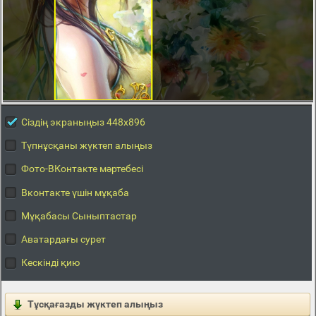
Сіздің экраныңыз 448x896
Түпнұсқаны жүктеп алыңыз
Фото-ВКонтакте мәртебесі
Вконтакте үшін мұқаба
Мұқабасы Сыныптастар
Аватардағы сурет
Кескінді қию
Тұсқағазды жүктеп алыңыз