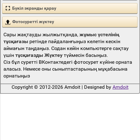
Бүкіл экранды қарау
Фотосуретті жүктеу
Сары жақтауды жылжытқанда,
жұмыс үстелінің
тұсқағазы
ретінде пайдаланғыңыз келетін кескін
аймағын таңдаңыз. Содан кейін компьютерге сақтау
үшін
тұсқағазды Жүктеу
түймесін басыңыз.
Сіз бұл суретті ВКонтактедегі фотосурет күйіне орната
аласыз. Немесе оны сыныптастарының мұқабасына
орнатыңыз
Copyright © 2012-2026 Amdoit | Designed by
Amdoit