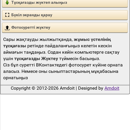
Тұсқағазды жүктеп алыңыз
Бүкіл экранды қарау
Фотосуретті жүктеу
Сары жақтауды жылжытқанда,
жұмыс үстелінің
тұсқағазы
ретінде пайдаланғыңыз келетін кескін
аймағын таңдаңыз. Содан кейін компьютерге сақтау
үшін
тұсқағазды Жүктеу
түймесін басыңыз.
Сіз бұл суретті ВКонтактедегі фотосурет күйіне орната
аласыз. Немесе оны сыныптастарының мұқабасына
орнатыңыз
Copyright © 2012-2026 Amdoit | Designed by
Amdoit