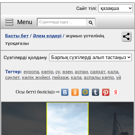
Сайт тілі:
Menu
Басты бет
/
Әлем елдері
/
жұмыс үстелінің
тұсқағазы
Сүзгілерді қолдану
Тегтер:
еуропа
,
көпір
,
су
,
өзен
,
аспан
,
саяхат
,
қала
,
сәулет
,
көлік жүйесі
,
пейзаж
,
қала
,
аспалы көпір
,
үй