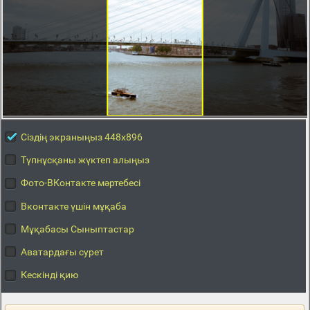
Сіздің экраныңыз 448x896
Түпнұсқаны жүктеп алыңыз
Фото-ВКонтакте мәртебесі
Вконтакте үшін мұқаба
Мұқабасы Сыныптастар
Аватардағы сурет
Кескінді қию