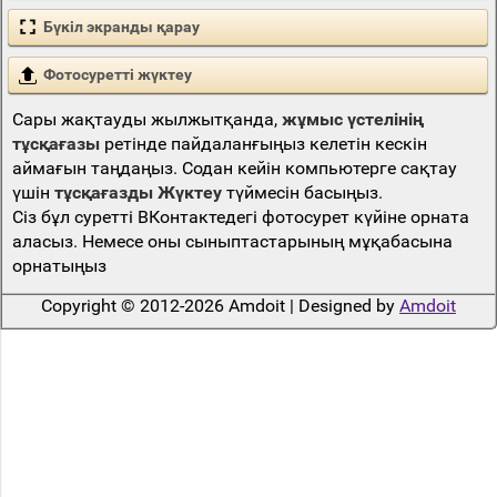
Бүкіл экранды қарау
Фотосуретті жүктеу
Сары жақтауды жылжытқанда,
жұмыс үстелінің
тұсқағазы
ретінде пайдаланғыңыз келетін кескін
аймағын таңдаңыз. Содан кейін компьютерге сақтау
үшін
тұсқағазды Жүктеу
түймесін басыңыз.
Сіз бұл суретті ВКонтактедегі фотосурет күйіне орната
аласыз. Немесе оны сыныптастарының мұқабасына
орнатыңыз
Copyright © 2012-2026 Amdoit | Designed by
Amdoit