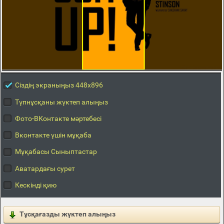
Сіздің экраныңыз 448x896
Түпнұсқаны жүктеп алыңыз
Фото-ВКонтакте мәртебесі
Вконтакте үшін мұқаба
Мұқабасы Сыныптастар
Аватардағы сурет
Кескінді қию
Тұсқағазды жүктеп алыңыз