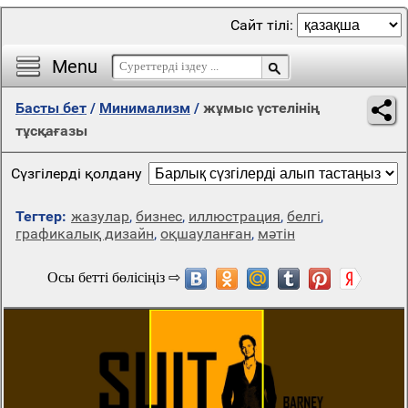
Сайт тілі:
Menu
Басты бет
/
Минимализм
/
жұмыс үстелінің
тұсқағазы
Сүзгілерді қолдану
Тегтер:
жазулар
,
бизнес
,
иллюстрация
,
белгі
,
графикалық дизайн
,
оқшауланған
,
мәтін