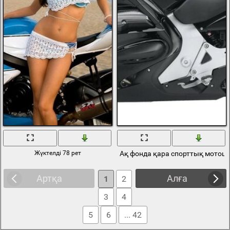
Жүктелді 78 рет
Ақ фонда қара спорттық мотоц
Артқа
Алға
1
2
3
4
5
6
... 42