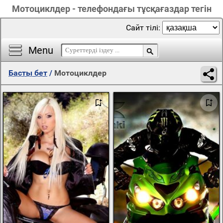
Мотоциклдер - телефондағы тұсқағаздар тегін
Сайт тілі:
Menu
Басты бет
/
Мотоциклдер