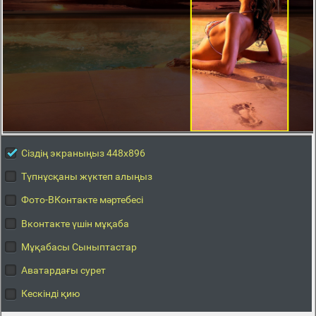
Сіздің экраныңыз 448x896
Түпнұсқаны жүктеп алыңыз
Фото-ВКонтакте мәртебесі
Вконтакте үшін мұқаба
Мұқабасы Сыныптастар
Аватардағы сурет
Кескінді қию