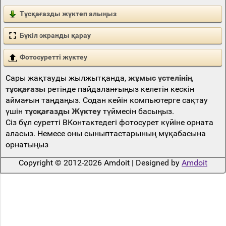
Тұсқағазды жүктеп алыңыз
Бүкіл экранды қарау
Фотосуретті жүктеу
Сары жақтауды жылжытқанда,
жұмыс үстелінің
тұсқағазы
ретінде пайдаланғыңыз келетін кескін
аймағын таңдаңыз. Содан кейін компьютерге сақтау
үшін
тұсқағазды Жүктеу
түймесін басыңыз.
Сіз бұл суретті ВКонтактедегі фотосурет күйіне орната
аласыз. Немесе оны сыныптастарының мұқабасына
орнатыңыз
Copyright © 2012-2026 Amdoit | Designed by
Amdoit