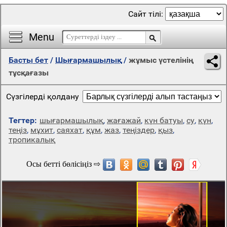
Сайт тілі:
Menu
Басты бет
/
Шығармашылық
/
жұмыс үстелінің
тұсқағазы
Сүзгілерді қолдану
Тегтер:
шығармашылық
,
жағажай
,
күн батуы
,
су
,
күн
,
теңіз
,
мұхит
,
саяхат
,
құм
,
жаз
,
теңіздер
,
қыз
,
тропикалық