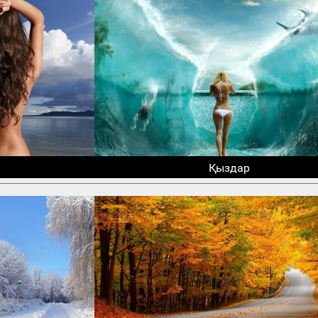
Қыздар