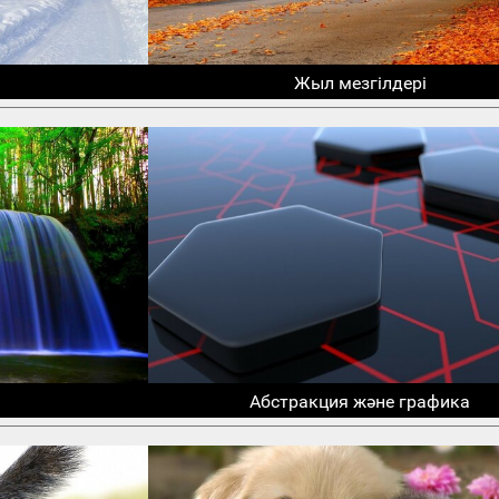
Жыл мезгілдері
Абстракция және графика