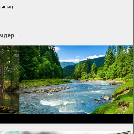
арының
мдер ↓