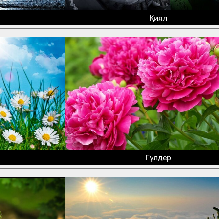
Қиял
Гүлдер