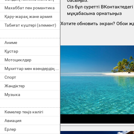
басыңыз.
Сіз бұл суретті ВКонтактеде
Махаббат пен романтика
мұқабасына орнатыңыз
Қару-жарақ және армия
Хотите обновить экран? Обои жд
Табиғат күштері (элемент)
Аниме
Құстар
Мотоциклдер
Мұхиттар мен өзендердің тұрғындары
Спорт
Жәндіктер
Музыка
Кемелер теңіз көлігі
Авиация
Ерлер