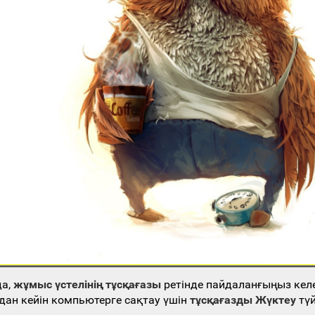
да,
жұмыс үстелінің тұсқағазы
ретінде пайдаланғыңыз кел
дан кейін компьютерге сақтау үшін
тұсқағазды Жүктеу
түй