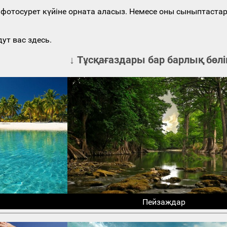
гі фотосурет күйіне орната аласыз. Немесе оны сыныптаст
ут вас здесь.
↓ Тұсқағаздары бар барлық бөлі
Пейзаждар