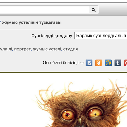
/
жұмыс үстелінің тұсқағазы
Сүзгілерді қолдану
үлкілі
,
портрет
,
жұмыс үстелі
,
студия