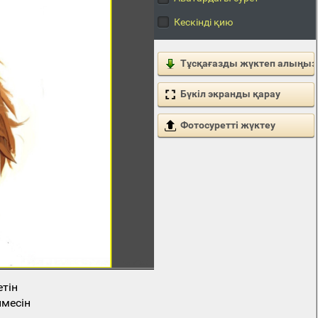
Кескінді қию
Тұсқағазды жүктеп алыңыз
Бүкіл экранды қарау
Фотосуретті жүктеу
етін
месін