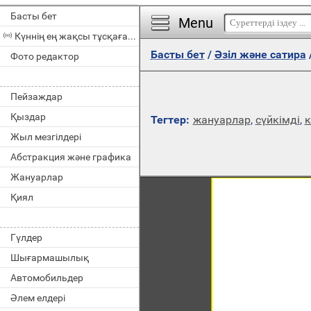
Басты бет
Menu
Күннің ең жақсы тұсқағазы
Басты бет
/
Әзіл және сатира
Фото редактор
Пейзаждар
Қыздар
Тегтер:
жануарлар
,
сүйкімді
,
к
Жыл мезгілдері
Абстракция және графика
Жануарлар
Қиял
Гүлдер
Шығармашылық
Автомобильдер
Әлем елдері