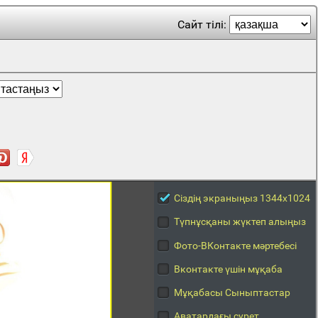
Сайт тілі:
Сіздің экраныңыз 1344x1024
Түпнұсқаны жүктеп алыңыз
Фото-ВКонтакте мәртебесі
Вконтакте үшін мұқаба
Мұқабасы Сыныптастар
Аватардағы сурет