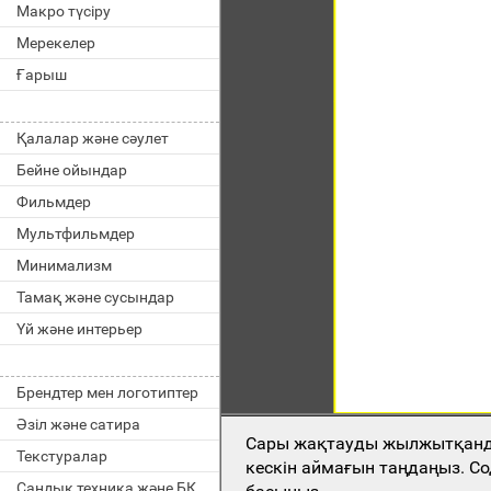
Макро түсіру
Мерекелер
Ғарыш
Қалалар және сәулет
Бейне ойындар
Фильмдер
Мультфильмдер
Минимализм
Тамақ және сусындар
Үй және интерьер
Брендтер мен логотиптер
Әзіл және сатира
Сары жақтауды жылжытқан
Текстуралар
кескін аймағын таңдаңыз. Со
Сандық техника және БҚ