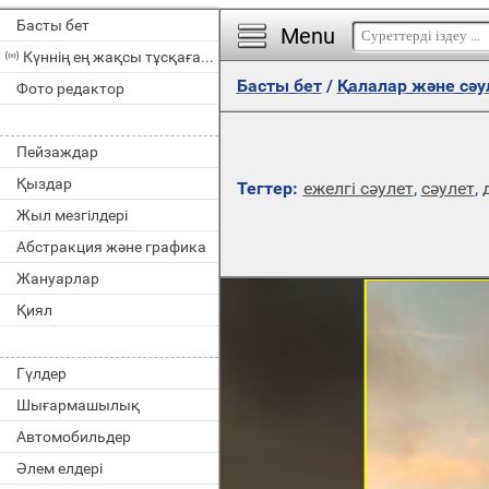
Басты бет
Menu
Күннің ең жақсы тұсқағазы
Басты бет
/
Қалалар және сәу
Фото редактор
Пейзаждар
Қыздар
Тегтер:
ежелгі сәулет
,
сәулет
,
Жыл мезгілдері
Абстракция және графика
Жануарлар
Қиял
Гүлдер
Шығармашылық
Автомобильдер
Әлем елдері