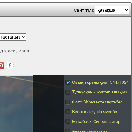
Сайт тілі:
ада
,
ескі
,
қала
Сіздің экраныңыз 1344x1024
Түпнұсқаны жүктеп алыңыз
Фото-ВКонтакте мәртебесі
Вконтакте үшін мұқаба
Мұқабасы Сыныптастар
Аватардағы сурет