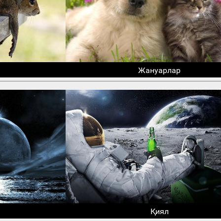
Жануарлар
Қиял