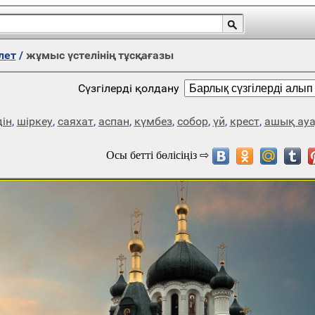
лет
/
жұмыс үстелінің тұсқағазы
Сүзгілерді қолдану
дін
,
шіркеу
,
саяхат
,
аспан
,
күмбез
,
собор
,
үй
,
крест
,
ашық ау