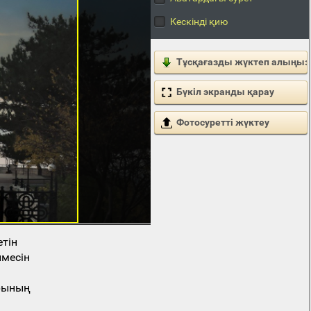
Кескінді қию
Тұсқағазды жүктеп алыңыз
Бүкіл экранды қарау
Фотосуретті жүктеу
етін
месін
арының