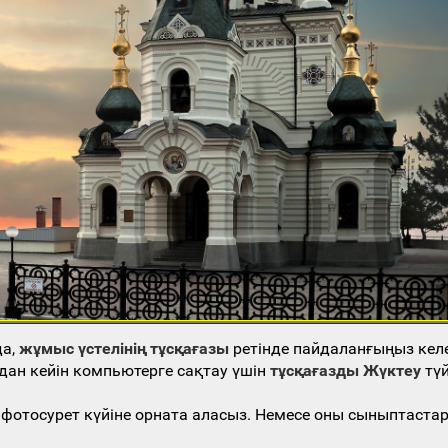
да,
жұмыс үстелінің тұсқағазы
ретінде пайдаланғыңыз кел
дан кейін компьютерге сақтау үшін
тұсқағазды Жүктеу
түй
гі фотосурет күйіне орната аласыз. Немесе оны сыныптаст