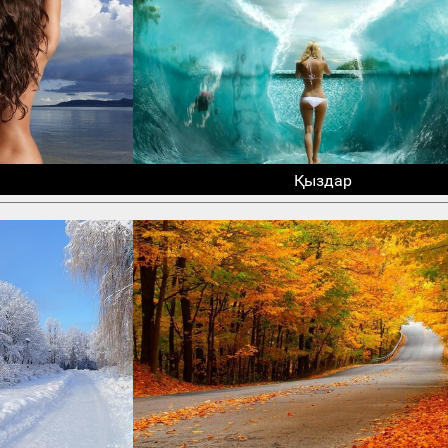
Қыздар