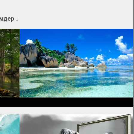
мдер ↓