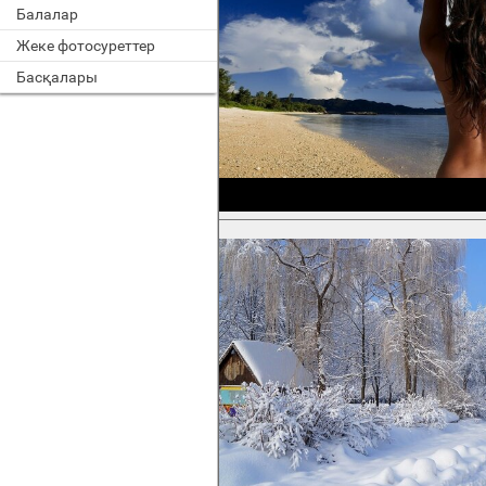
Балалар
Жеке фотосуреттер
Басқалары