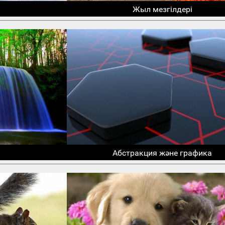
Жыл мезгілдері
Абстракция және графика