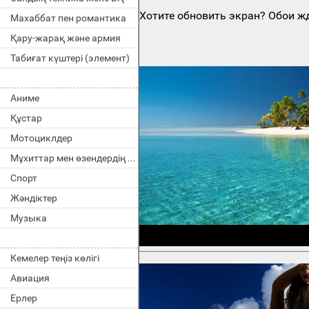
Хотите обновить экран? Обои жд
Махаббат пен романтика
Қару-жарақ және армия
Табиғат күштері (элемент)
Аниме
Құстар
Мотоциклдер
Мұхиттар мен өзендердің тұрғындары
Спорт
Жәндіктер
Музыка
Кемелер теңіз көлігі
Авиация
Ерлер