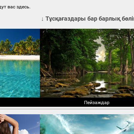
ут вас здесь.
↓ Тұсқағаздары бар барлық бөлі
Пейзаждар