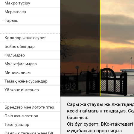
Макро түсіру
Мерекелер
Ғарыш
Қалалар және сәулет
Бейне ойындар
Фильмдер
Мультфильмдер
Минимализм
Тамақ және сусындар
Үй және интерьер
Сары жақтауды жылжытқан
Брендтер мен логотиптер
кескін аймағын таңдаңыз. Со
Әзіл және сатира
басыңыз.
Сіз бұл суретті ВКонтактеде
Текстуралар
мұқабасына орнатыңыз
Сандық техника және БҚ