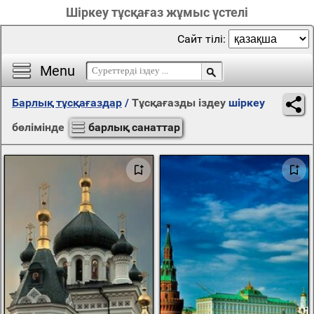
Шіркеу тұсқағаз жұмыс үстелі
Сайт тілі:
Menu
Барлық тұсқағаздар
/
Тұсқағазды іздеу
шіркеу
бөлімінде
барлық санаттар