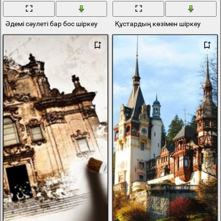
Әдемі сәулеті бар бос шіркеу
Құстардың көзімен шіркеу