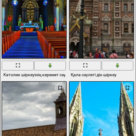
Католик шіркеуінің керемет сәулеті
Қала сәулеті дін шіркеу