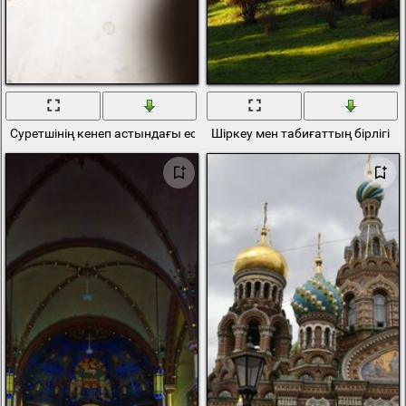
Суретшінің кенеп астындағы ескі шіркеу
Шіркеу мен табиғаттың бірлігі