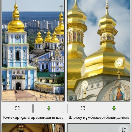
Күнәкар қала арасындағы шаруа шіркеуі
Шіркеу күмбездері біздің дініміз