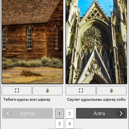
Төбеге қарсы ескі шіркеу
Сәулет құрылымы шіркеу собор
Артқа
Алға
1
2
3
4