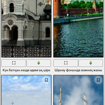
Күн батқан кезде әдемі ақ шіркеу
Шіркеу фонында өзеннің жанын