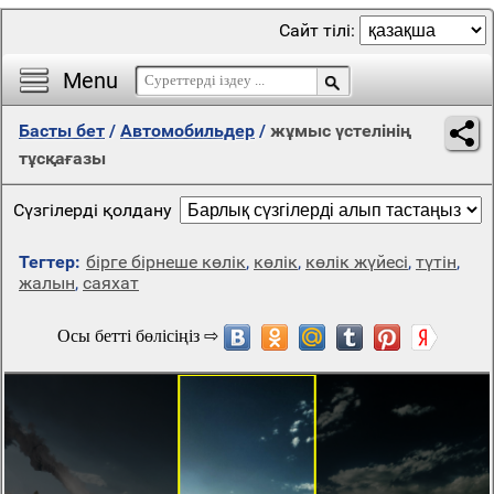
Сайт тілі:
Menu
Басты бет
/
Автомобильдер
/
жұмыс үстелінің
тұсқағазы
Сүзгілерді қолдану
Тегтер:
бірге бірнеше көлік
,
көлік
,
көлік жүйесі
,
түтін
,
жалын
,
саяхат