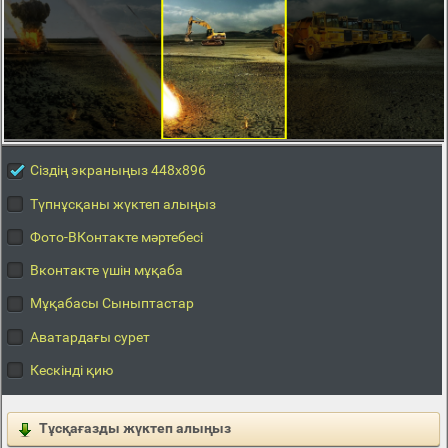
Сіздің экраныңыз 448x896
Түпнұсқаны жүктеп алыңыз
Фото-ВКонтакте мәртебесі
Вконтакте үшін мұқаба
Мұқабасы Сыныптастар
Аватардағы сурет
Кескінді қию
Тұсқағазды жүктеп алыңыз