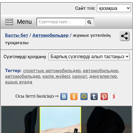
Сайт тілі:
Menu
Басты бет
/
Автомобильдер
/
жұмыс үстелінің
тұсқағазы
Сүзгілерді қолдану
Тегтер:
спорттық автомобильдер
,
автомобильдер
,
автомобильдер
,
көлік жүйесі
,
саяхат
,
дөңгелектер
,
ашық ауада