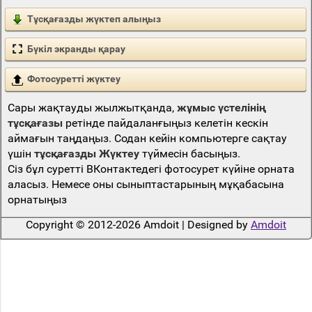
Тұсқағазды жүктеп алыңыз
Бүкіл экранды қарау
Фотосуретті жүктеу
Сары жақтауды жылжытқанда,
жұмыс үстелінің
тұсқағазы
ретінде пайдаланғыңыз келетін кескін
аймағын таңдаңыз. Содан кейін компьютерге сақтау
үшін
тұсқағазды Жүктеу
түймесін басыңыз.
Сіз бұл суретті ВКонтактедегі фотосурет күйіне орната
аласыз. Немесе оны сыныптастарының мұқабасына
орнатыңыз
Copyright © 2012-2026 Amdoit | Designed by
Amdoit