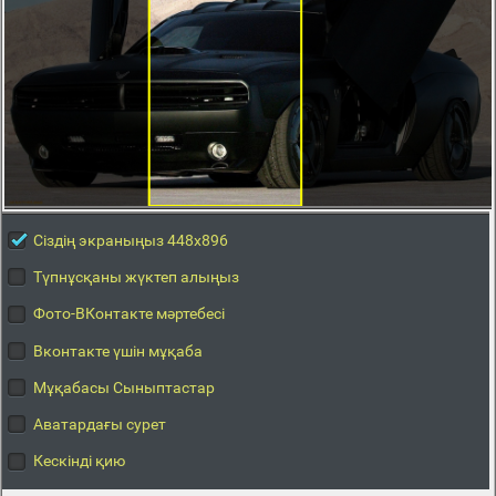
Сіздің экраныңыз 448x896
Түпнұсқаны жүктеп алыңыз
Фото-ВКонтакте мәртебесі
Вконтакте үшін мұқаба
Мұқабасы Сыныптастар
Аватардағы сурет
Кескінді қию