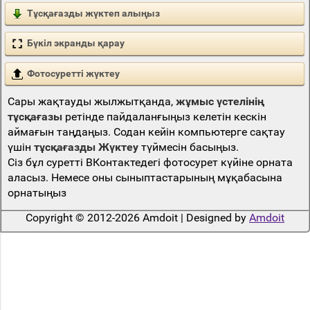
Тұсқағазды жүктеп алыңыз
Бүкіл экранды қарау
Фотосуретті жүктеу
Сары жақтауды жылжытқанда,
жұмыс үстелінің
тұсқағазы
ретінде пайдаланғыңыз келетін кескін
аймағын таңдаңыз. Содан кейін компьютерге сақтау
үшін
тұсқағазды Жүктеу
түймесін басыңыз.
Сіз бұл суретті ВКонтактедегі фотосурет күйіне орната
аласыз. Немесе оны сыныптастарының мұқабасына
орнатыңыз
Copyright © 2012-2026 Amdoit | Designed by
Amdoit