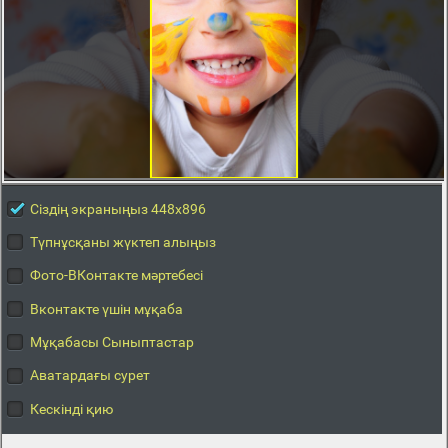
Сіздің экраныңыз 448x896
Түпнұсқаны жүктеп алыңыз
Фото-ВКонтакте мәртебесі
Вконтакте үшін мұқаба
Мұқабасы Сыныптастар
Аватардағы сурет
Кескінді қию