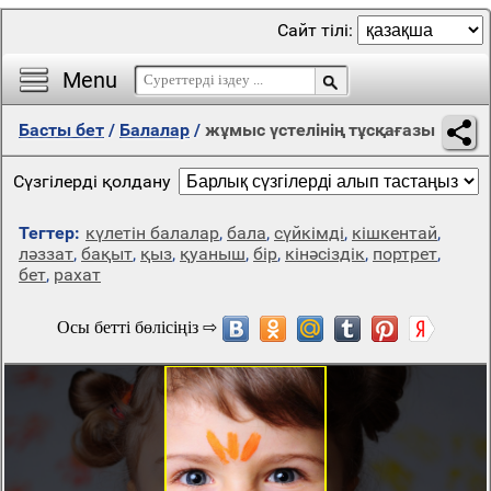
Сайт тілі:
Menu
Басты бет
/
Балалар
/
жұмыс үстелінің тұсқағазы
Сүзгілерді қолдану
Тегтер:
күлетін балалар
,
бала
,
сүйкімді
,
кішкентай
,
ләззат
,
бақыт
,
қыз
,
қуаныш
,
бір
,
кінәсіздік
,
портрет
,
бет
,
рахат