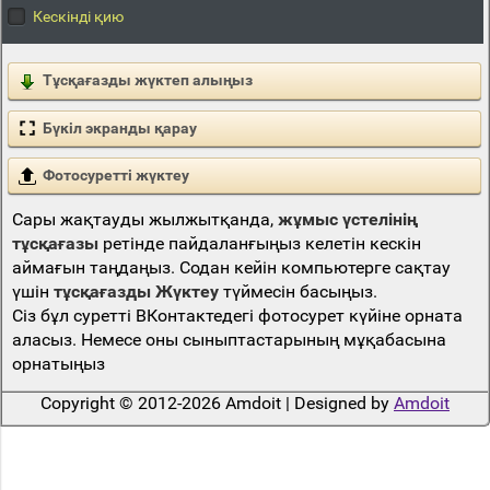
Кескінді қию
Тұсқағазды жүктеп алыңыз
Бүкіл экранды қарау
Фотосуретті жүктеу
Сары жақтауды жылжытқанда,
жұмыс үстелінің
тұсқағазы
ретінде пайдаланғыңыз келетін кескін
аймағын таңдаңыз. Содан кейін компьютерге сақтау
үшін
тұсқағазды Жүктеу
түймесін басыңыз.
Сіз бұл суретті ВКонтактедегі фотосурет күйіне орната
аласыз. Немесе оны сыныптастарының мұқабасына
орнатыңыз
Copyright © 2012-2026 Amdoit | Designed by
Amdoit