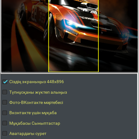
Сіздің экраныңыз 448x896
Түпнұсқаны жүктеп алыңыз
Фото-ВКонтакте мәртебесі
Вконтакте үшін мұқаба
Мұқабасы Сыныптастар
Аватардағы сурет