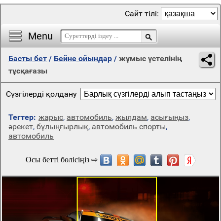
Сайт тілі:
Menu
Басты бет
/
Бейне ойындар
/
жұмыс үстелінің
тұсқағазы
Сүзгілерді қолдану
Тегтер:
жарыс
,
автомобиль
,
жылдам
,
асығыңыз
,
әрекет
,
бұлыңғырлық
,
автомобиль спорты
,
автомобиль