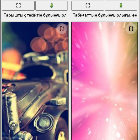
Ғарыштық тесіктің бұлыңғырлығы туралы реферат
Табиғаттың бұлыңғырлығы, өне