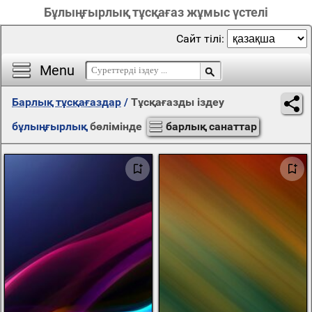
Бұлыңғырлық тұсқағаз жұмыс үстелі
Сайт тілі:
Menu
Барлық тұсқағаздар
/
Тұсқағазды іздеу
бұлыңғырлық
бөлімінде
барлық санаттар