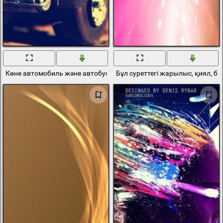
Көне автомобиль және автобус әсерімен бұлыңғырлық
Бұл суреттегі жарылыс, қиял, 