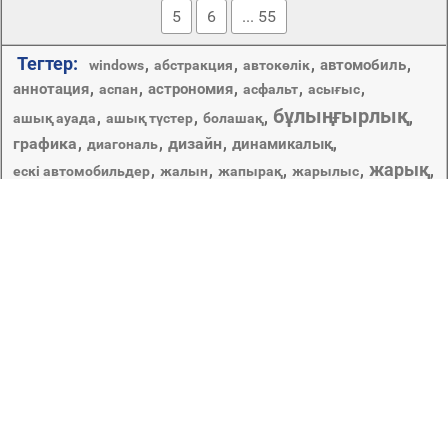
5
6
... 55
Тегтер:
,
,
,
,
автомобиль
windows
абстракция
автокөлік
,
,
,
,
,
аннотация
астрономия
аспан
асфальт
асығыс
бұлыңғырлық
,
,
,
,
ашық ауада
ашық түстер
болашақ
графика
,
,
дизайн
,
,
динамикалық
диагональ
жарық
,
,
,
,
,
ескі автомобильдер
жалын
жапырақ
жарылыс
,
жарқын
,
,
,
,
жарқыл
жасау
жемістер
жылдам
,
иллюстрация
,
,
кеңістік
,
жұмыс үстелі
кемпірқосақ
күлгін
,
,
,
,
көлік жүйесі
күндізгі жарық
көне автомобильдер
көркем
,
,
,
,
,
,
люминесценция
көше
музыка
мұхит
пейзаж
реферат
,
,
,
пішіндер
призма
,
,
сюрреалистік
сандық және бағдарламалық жасақтама
,
,
текстура
,
түс
,
тұсқағаз
,
,
,
табиғат
тегіс
фон
футуристік
шығармашылық
,
,
,
,
,
,
қараңғы
қисық
қиял
қозғалыс
үлгі
өнер
Copyright © 2012-2026 Amdoit | Designed by
Amdoit