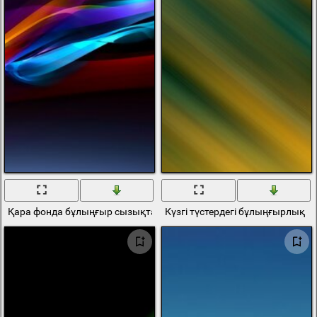
Қара фонда бұлыңғыр сызықтар
Күзгі түстердегі бұлыңғырлық