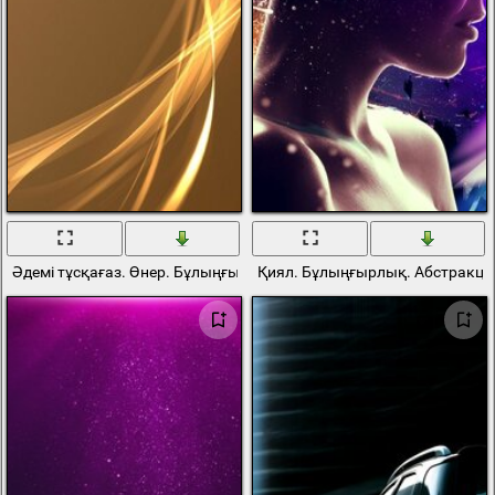
Әдемі тұсқағаз. Өнер. Бұлыңғырлық
Қиял. Бұлыңғырлық. Абстракц