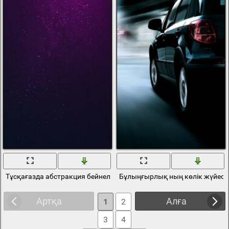
Тұсқағазда абстракция бейнеленген бұлыңғырлық, жоғары өнер
Бұлыңғырлық ның көлік жүйесі
Артқа
Алға
1
2
3
4