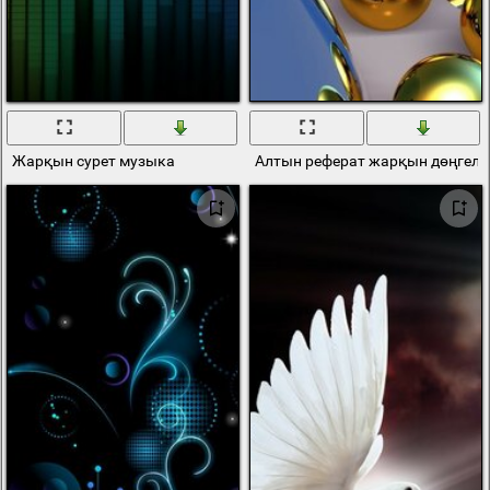
Жарқын сурет музыка
Алтын реферат жарқын дөңгеле