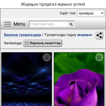
Жарқын тұсқағаз жұмыс үстелі
Сайт тілі:
Menu
Барлық тұсқағаздар
/
Тұсқағазды іздеу
жарқын
бөлімінде
барлық санаттар