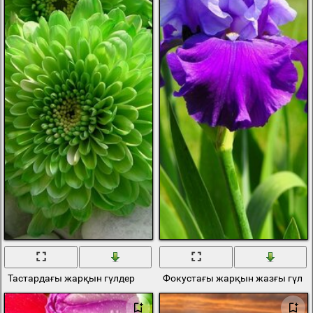
Тастардағы жарқын гүлдер
Фокустағы жарқын жазғы гүл