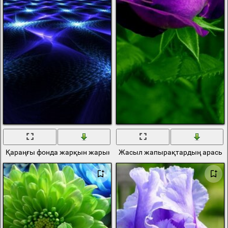
Қараңғы фонда жарқын жарық
Жасыл жапырақтардың арасын