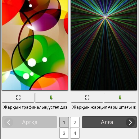
Жарқын графикалық үстел дизайны
Жарқын жарқыл ғарыштағы жұ
Артқа
Алға
1
2
3
4