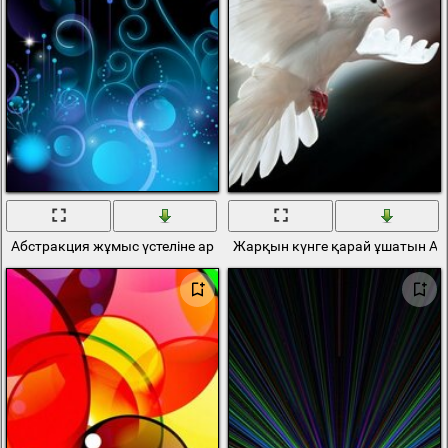
Абстракция жұмыс үстеліне арналған әдемі жарқын дизайн
Жарқын күнге қарай ұшатын Ақ