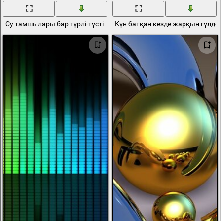
Су тамшылары бар түрлі-түсті жарқын қызғалдақтар
Күн батқан кезде жарқын гүлдер