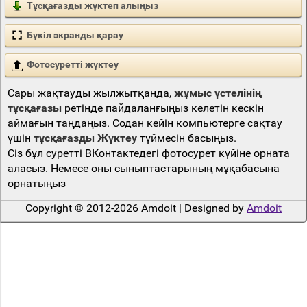
Тұсқағазды жүктеп алыңыз
Бүкіл экранды қарау
Фотосуретті жүктеу
Сары жақтауды жылжытқанда,
жұмыс үстелінің
тұсқағазы
ретінде пайдаланғыңыз келетін кескін
аймағын таңдаңыз. Содан кейін компьютерге сақтау
үшін
тұсқағазды Жүктеу
түймесін басыңыз.
Сіз бұл суретті ВКонтактедегі фотосурет күйіне орната
аласыз. Немесе оны сыныптастарының мұқабасына
орнатыңыз
Copyright © 2012-2026 Amdoit | Designed by
Amdoit