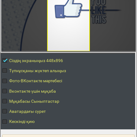
Сіздің экраныңыз 448x896
Түпнұсқаны жүктеп алыңыз
Фото-ВКонтакте мәртебесі
Вконтакте үшін мұқаба
Мұқабасы Сыныптастар
Аватардағы сурет
Кескінді қию