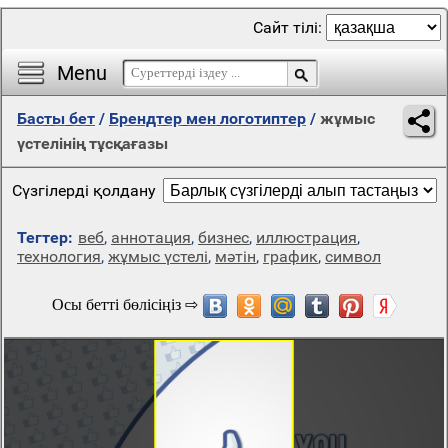
Сайт тілі:
Menu
Басты бет
/
Брендтер мен логотиптер
/
жұмыс
үстелінің тұсқағазы
Сүзгілерді қолдану
Тегтер:
веб
,
аннотация
,
бизнес
,
иллюстрация
,
технология
,
жұмыс үстелі
,
мәтін
,
график
,
символ