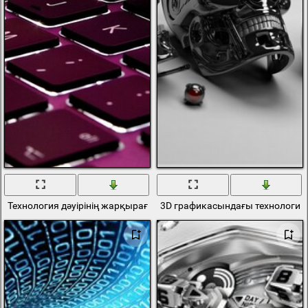
Технология дәуірінің жарқыраған пернетақтасы
3D графикасындағы технология