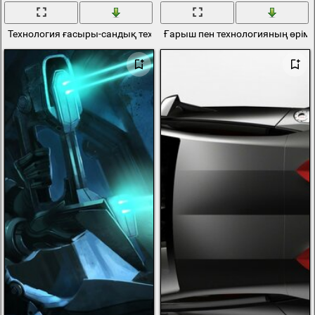
Технология ғасыры-сандық технология
Ғарыш пен технологияның өрімі