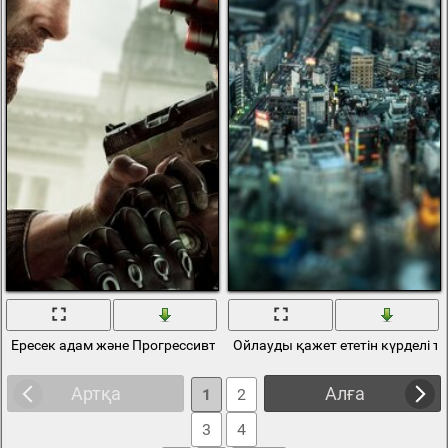
Ересек адам және Прогрессивті технология
Ойлауды қажет ететін күрделі т
Артқа
Алға
1
2
3
4