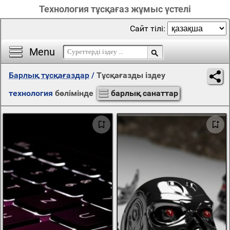
Технология тұсқағаз жұмыс үстелі
Сайт тілі:
Menu
Барлық тұсқағаздар
/
Тұсқағазды іздеу
технология
бөлімінде
барлық санаттар