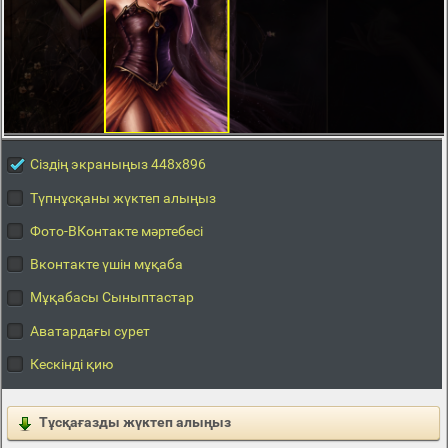
Сіздің экраныңыз 448x896
Түпнұсқаны жүктеп алыңыз
Фото-ВКонтакте мәртебесі
Вконтакте үшін мұқаба
Мұқабасы Сыныптастар
Аватардағы сурет
Кескінді қию
Тұсқағазды жүктеп алыңыз