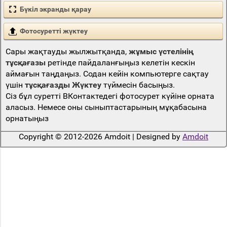
Бүкіл экранды қарау
Фотосуретті жүктеу
Сары жақтауды жылжытқанда,
жұмыс үстелінің
тұсқағазы
ретінде пайдаланғыңыз келетін кескін
аймағын таңдаңыз. Содан кейін компьютерге сақтау
үшін
тұсқағазды Жүктеу
түймесін басыңыз.
Сіз бұл суретті ВКонтактедегі фотосурет күйіне орната
аласыз. Немесе оны сыныптастарының мұқабасына
орнатыңыз
Copyright © 2012-2026 Amdoit | Designed by
Amdoit