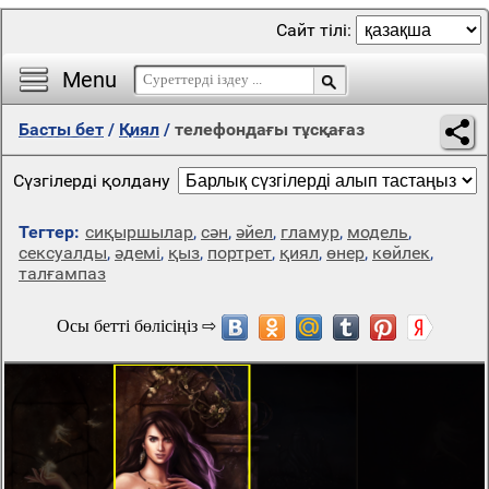
Сайт тілі:
Menu
Басты бет
/
Қиял
/
телефондағы тұсқағаз
Сүзгілерді қолдану
Тегтер:
сиқыршылар
,
сән
,
әйел
,
гламур
,
модель
,
сексуалды
,
әдемі
,
қыз
,
портрет
,
қиял
,
өнер
,
көйлек
,
талғампаз