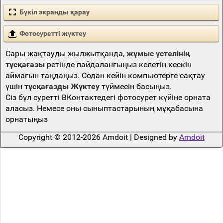
Бүкіл экранды қарау
Фотосуретті жүктеу
Сары жақтауды жылжытқанда,
жұмыс үстелінің
тұсқағазы
ретінде пайдаланғыңыз келетін кескін
аймағын таңдаңыз. Содан кейін компьютерге сақтау
үшін
тұсқағазды Жүктеу
түймесін басыңыз.
Сіз бұл суретті ВКонтактедегі фотосурет күйіне орната
аласыз. Немесе оны сыныптастарының мұқабасына
орнатыңыз
Copyright © 2012-2026 Amdoit | Designed by
Amdoit