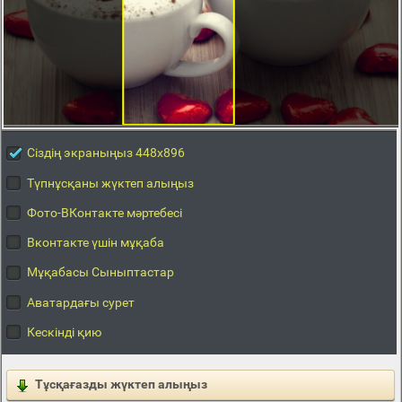
Сіздің экраныңыз 448x896
Түпнұсқаны жүктеп алыңыз
Фото-ВКонтакте мәртебесі
Вконтакте үшін мұқаба
Мұқабасы Сыныптастар
Аватардағы сурет
Кескінді қию
Тұсқағазды жүктеп алыңыз