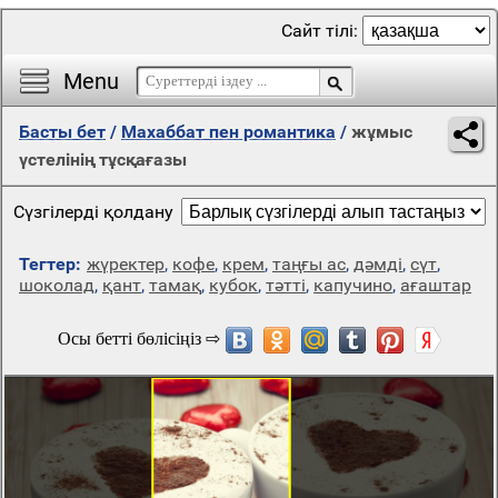
Сайт тілі:
Menu
Басты бет
/
Махаббат пен романтика
/
жұмыс
үстелінің тұсқағазы
Сүзгілерді қолдану
Тегтер:
жүректер
,
кофе
,
крем
,
таңғы ас
,
дәмді
,
сүт
,
шоколад
,
қант
,
тамақ
,
кубок
,
тәтті
,
капучино
,
ағаштар