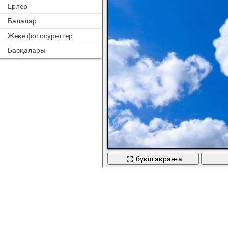
Ерлер
Балалар
Жеке фотосуреттер
Басқалары
бүкіл экранға
Бұлттан шыққан жүректер. Махаб