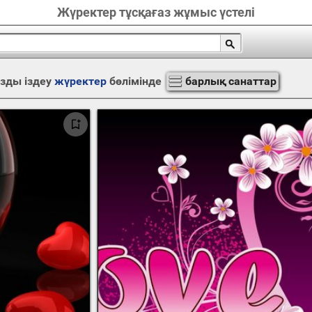
Жүректер тұсқағаз жұмыс үстелі
зды іздеу
жүректер
бөлімінде
барлық санаттар