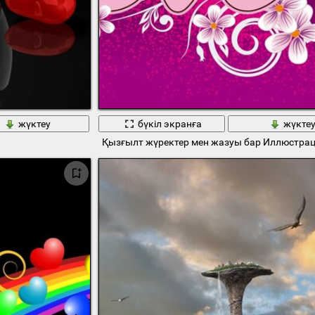
жүктеу
бүкіл экранға
жүкте
Қызғылт жүректер мен жазуы бар Иллюстра