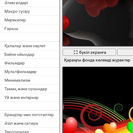
Әлем елдері
Макро түсіру
Мерекелер
Ғарыш
Қалалар және сәулет
бүкіл экранға
Бейне ойындар
Қараңғы фонда көлемді жүректер
Фильмдер
Мультфильмдер
Минимализм
Тамақ және сусындар
Үй және интерьер
Брендтер мен логотиптер
Әзіл және сатира
Текстуралар