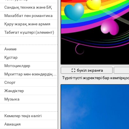
Сандық техника және БҚ
Махаббат пен романтика
Қару-жарақ және армия
Табиғат күштері (элемент)
Аниме
Құстар
Мотоциклдер
бүкіл экранға
Мұхиттар мен өзендердің тұрғындары
Түрлі-түсті жүректері бар кемпірқ
Спорт
Жәндіктер
Музыка
Кемелер теңіз көлігі
Авиация