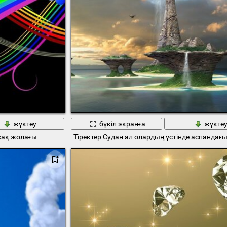
жүктеу
бүкіл экранға
жүкте
осақ жолағы
Тіректер Судан ал олардың үстінде аспандағы 