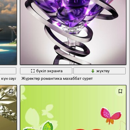
у
бүкіл экранға
жүктеу
күн сәулелері көрінеді
Жүректер романтика махаббат сурет