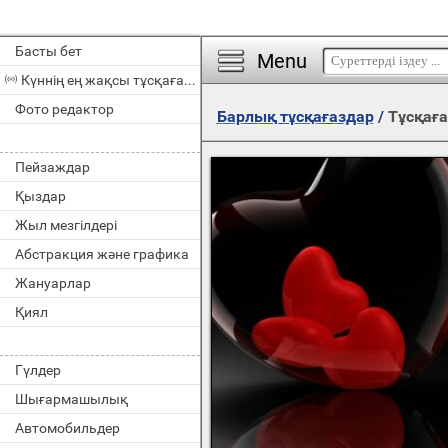
Басты бет
Menu
Күннің ең жақсы тұсқағазы
Фото редактор
Барлық тұсқағаздар
/
Тұсқаға
Пейзаждар
Қыздар
Жыл мезгілдері
Абстракция және графика
Жануарлар
Қиял
Гүлдер
Шығармашылық
Автомобильдер