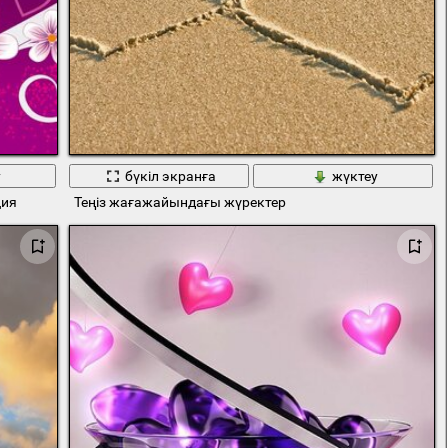
у
бүкіл экранға
жүктеу
ция
Теңіз жағажайындағы жүректер