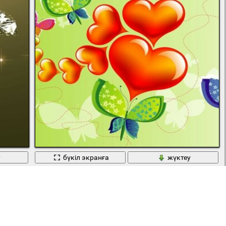
у
бүкіл экранға
жүктеу
ілулі тұрды
Жүректер мен көбелектермен Иллюстрация