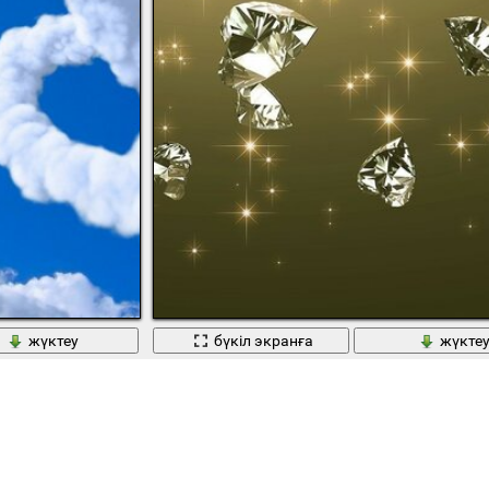
жүктеу
бүкіл экранға
жүкте
бат
Олардың Гауһар тастарының жүректері ауада 