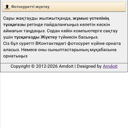
Фотосуретті жүктеу
Сары жақтауды жылжытқанда,
жұмыс үстелінің
тұсқағазы
ретінде пайдаланғыңыз келетін кескін
аймағын таңдаңыз. Содан кейін компьютерге сақтау
үшін
тұсқағазды Жүктеу
түймесін басыңыз.
Сіз бұл суретті ВКонтактедегі фотосурет күйіне орната
аласыз. Немесе оны сыныптастарының мұқабасына
орнатыңыз
Copyright © 2012-2026 Amdoit | Designed by
Amdoit