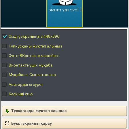
Сіздің экраныңыз 448x896
Түпнұсқаны жүктеп алыңыз
Фото-ВКонтакте мәртебесі
Вконтакте үшін мұқаба
Мұқабасы Сыныптастар
Аватардағы сурет
Кескінді қию
Тұсқағазды жүктеп алыңыз
Бүкіл экранды қарау