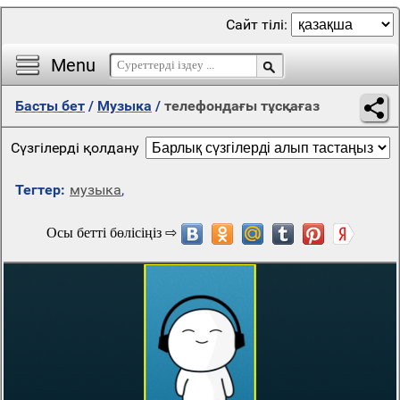
Сайт тілі:
Menu
Басты бет
/
Музыка
/
телефондағы тұсқағаз
Сүзгілерді қолдану
Тегтер:
музыка
,