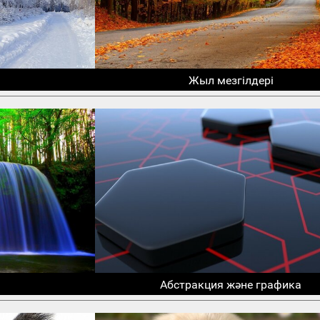
Жыл мезгілдері
Абстракция және графика