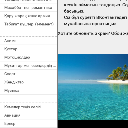
кескін аймағын таңдаңыз. Со
Махаббат пен романтика
басыңыз.
Қару-жарақ және армия
Сіз бұл суретті ВКонтактеде
мұқабасына орнатыңыз
Табиғат күштері (элемент)
Хотите обновить экран? Обои жд
Аниме
Құстар
Мотоциклдер
Мұхиттар мен өзендердің тұрғындары
Спорт
Жәндіктер
Музыка
Кемелер теңіз көлігі
Авиация
Ерлер