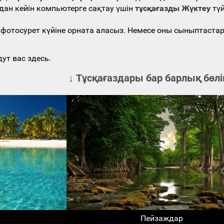
дан кейін компьютерге сақтау үшін
тұсқағазды Жүктеу
түй
гі фотосурет күйіне орната аласыз. Немесе оны сыныптаст
ут вас здесь.
↓ Тұсқағаздары бар барлық бөлі
Пейзаждар