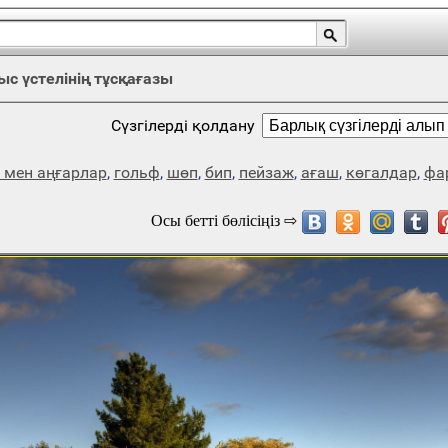
с үстелінің тұсқағазы
Сүзгілерді қолдану
мен аңғарлар
,
гольф
,
шөп
,
бип
,
пейзаж
,
ағаш
,
көгалдар
,
фа