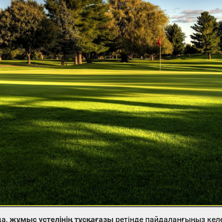
да,
жұмыс үстелінің тұсқағазы
ретінде пайдаланғыңыз кел