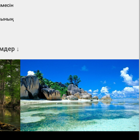
месін
арының
мдер ↓