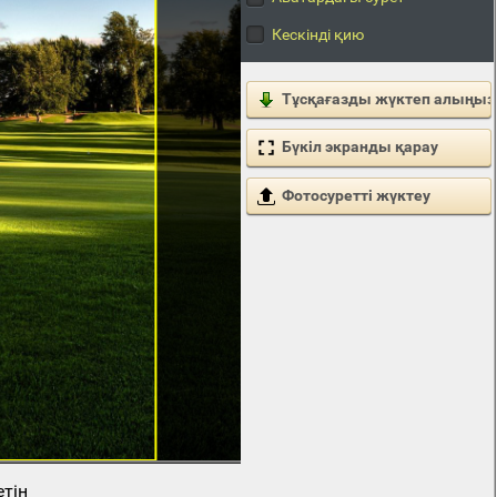
Кескінді қию
Тұсқағазды жүктеп алыңыз
Бүкіл экранды қарау
Фотосуретті жүктеу
етін