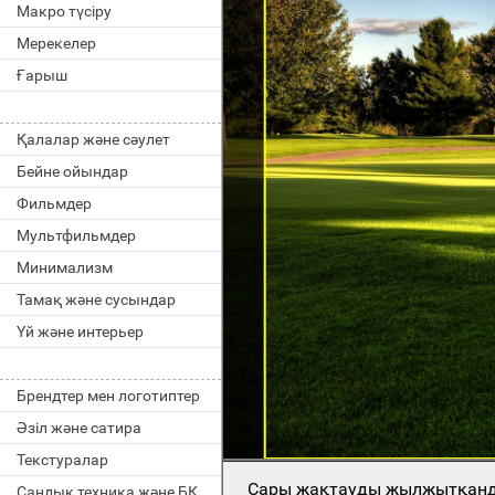
Макро түсіру
Мерекелер
Ғарыш
Қалалар және сәулет
Бейне ойындар
Фильмдер
Мультфильмдер
Минимализм
Тамақ және сусындар
Үй және интерьер
Брендтер мен логотиптер
Әзіл және сатира
Текстуралар
Сары жақтауды жылжытқан
Сандық техника және БҚ