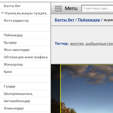
Басты бет
Menu
Күннің ең жақсы тұсқағазы
Басты бет
/
Пейзаждар
/
жұмы
Фото редактор
Пейзаждар
Қыздар
Тегтер:
өрістер
,
шабындықтар 
Жыл мезгілдері
Абстракция және графика
Жануарлар
Қиял
Гүлдер
Шығармашылық
Автомобильдер
Әлем елдері