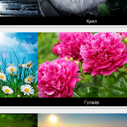
Қиял
Гүлдер