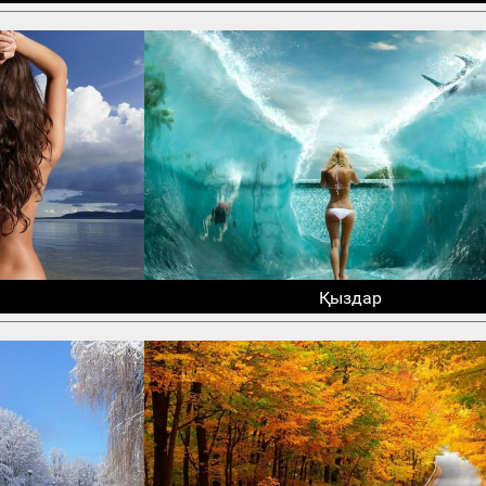
Қыздар