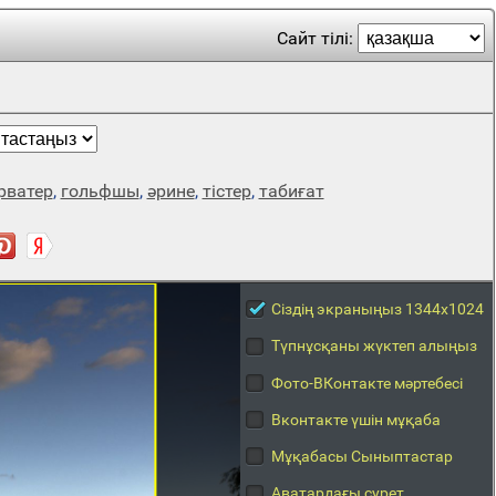
Сайт тілі:
рватер
,
гольфшы
,
әрине
,
тістер
,
табиғат
Сіздің экраныңыз 1344x1024
Түпнұсқаны жүктеп алыңыз
Фото-ВКонтакте мәртебесі
Вконтакте үшін мұқаба
Мұқабасы Сыныптастар
Аватардағы сурет