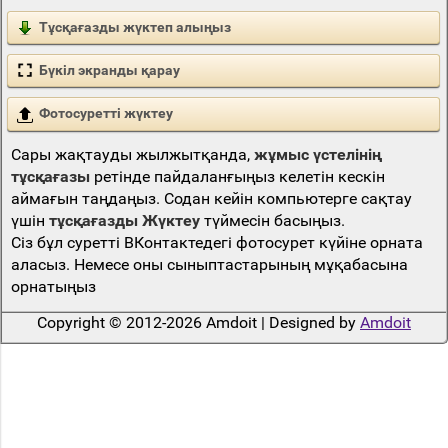
Тұсқағазды жүктеп алыңыз
Бүкіл экранды қарау
Фотосуретті жүктеу
Сары жақтауды жылжытқанда,
жұмыс үстелінің
тұсқағазы
ретінде пайдаланғыңыз келетін кескін
аймағын таңдаңыз. Содан кейін компьютерге сақтау
үшін
тұсқағазды Жүктеу
түймесін басыңыз.
Сіз бұл суретті ВКонтактедегі фотосурет күйіне орната
аласыз. Немесе оны сыныптастарының мұқабасына
орнатыңыз
Copyright © 2012-2026 Amdoit | Designed by
Amdoit