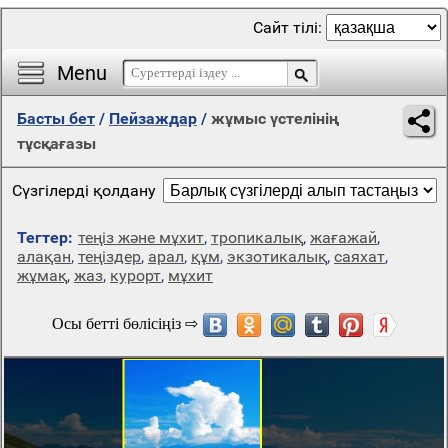
Сайт тілі:
Menu
Басты бет
/
Пейзаждар
/
жұмыс үстелінің
тұсқағазы
Сүзгілерді қолдану
Тегтер:
теңіз және мұхит
,
тропикалық
,
жағажай
,
алақан
,
теңіздер
,
арал
,
құм
,
экзотикалық
,
саяхат
,
жұмақ
,
жаз
,
курорт
,
мұхит