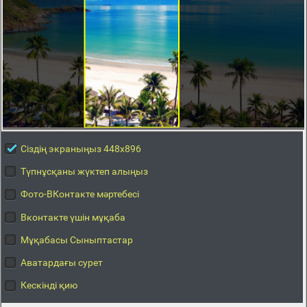
Сіздің экраныңыз 448x896
Түпнұсқаны жүктеп алыңыз
Фото-ВКонтакте мәртебесі
Вконтакте үшін мұқаба
Мұқабасы Сыныптастар
Аватардағы сурет
Кескінді қию