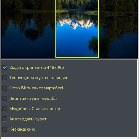
Сіздің экраныңыз 448x896
Түпнұсқаны жүктеп алыңыз
Фото-ВКонтакте мәртебесі
Вконтакте үшін мұқаба
Мұқабасы Сыныптастар
Аватардағы сурет
Кескінді қию