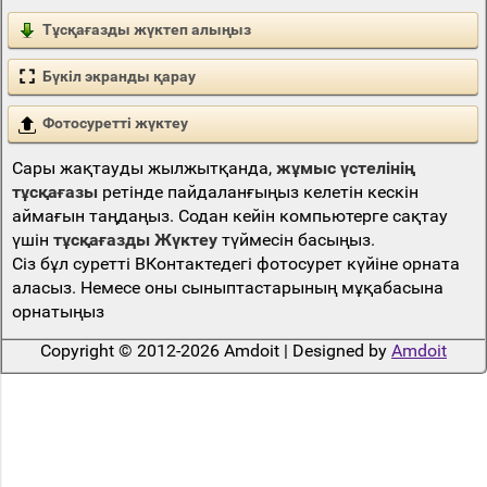
Тұсқағазды жүктеп алыңыз
Бүкіл экранды қарау
Фотосуретті жүктеу
Сары жақтауды жылжытқанда,
жұмыс үстелінің
тұсқағазы
ретінде пайдаланғыңыз келетін кескін
аймағын таңдаңыз. Содан кейін компьютерге сақтау
үшін
тұсқағазды Жүктеу
түймесін басыңыз.
Сіз бұл суретті ВКонтактедегі фотосурет күйіне орната
аласыз. Немесе оны сыныптастарының мұқабасына
орнатыңыз
Copyright © 2012-2026 Amdoit | Designed by
Amdoit