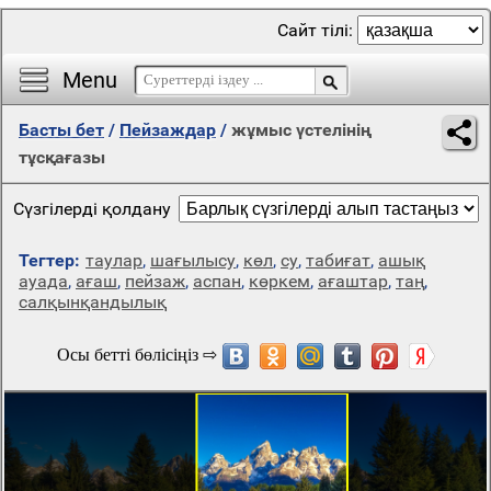
Сайт тілі:
Menu
Басты бет
/
Пейзаждар
/
жұмыс үстелінің
тұсқағазы
Сүзгілерді қолдану
Тегтер:
таулар
,
шағылысу
,
көл
,
су
,
табиғат
,
ашық
ауада
,
ағаш
,
пейзаж
,
аспан
,
көркем
,
ағаштар
,
таң
,
салқынқандылық