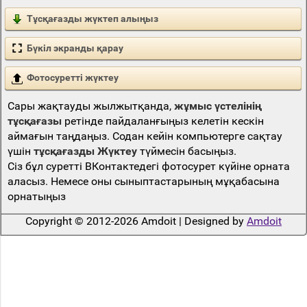
Тұсқағазды жүктеп алыңыз
Бүкіл экранды қарау
Фотосуретті жүктеу
Сары жақтауды жылжытқанда,
жұмыс үстелінің
тұсқағазы
ретінде пайдаланғыңыз келетін кескін
аймағын таңдаңыз. Содан кейін компьютерге сақтау
үшін
тұсқағазды Жүктеу
түймесін басыңыз.
Сіз бұл суретті ВКонтактедегі фотосурет күйіне орната
аласыз. Немесе оны сыныптастарының мұқабасына
орнатыңыз
Copyright © 2012-2026 Amdoit | Designed by
Amdoit