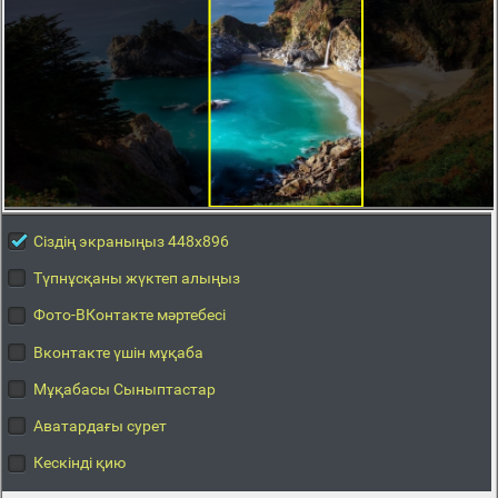
Сіздің экраныңыз 448x896
Түпнұсқаны жүктеп алыңыз
Фото-ВКонтакте мәртебесі
Вконтакте үшін мұқаба
Мұқабасы Сыныптастар
Аватардағы сурет
Кескінді қию