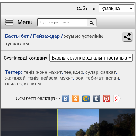
Сайт тілі:
Menu
Басты бет
/
Пейзаждар
/
жұмыс үстелінің
тұсқағазы
Сүзгілерді қолдану
Тегтер:
теңіз және мұхит
,
теңіздер
,
сулар
,
саяхат
,
жағажай
,
теңіз
,
пейзаж
,
мұхит
,
рок
,
табиғат
,
аспан
,
пейзаж
,
көркем