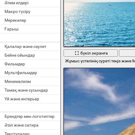
Әлем елдері
Макро түсіру
Мерекелер
Ғарыш
Қалалар және сәулет
бүкіл экранға
Бейне ойындар
Жұмыс үстелінің суреті теңіз және 
Фильмдер
Мультфильмдер
Минимализм
Тамақ және сусындар
Үй және интерьер
Брендтер мен логотиптер
Әзіл және сатира
Текстуралар