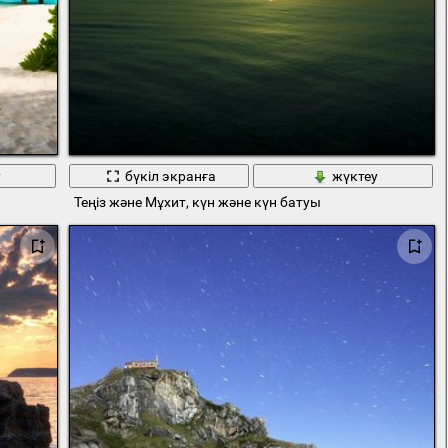
у
бүкіл экранға
жүктеу
Теңіз және Мұхит, күн және күн батуы