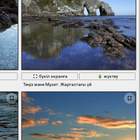
у
бүкіл экранға
жүктеу
Теңіз және Мұхит. Жартастағы үй