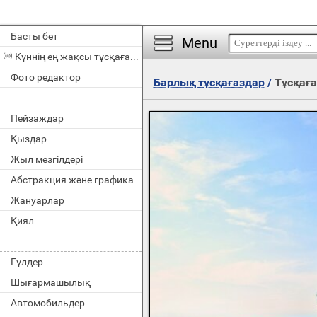
Басты бет
Menu
Күннің ең жақсы тұсқағазы
Фото редактор
Барлық тұсқағаздар
/
Тұсқаға
Пейзаждар
Қыздар
Жыл мезгілдері
Абстракция және графика
Жануарлар
Қиял
Гүлдер
Шығармашылық
Автомобильдер