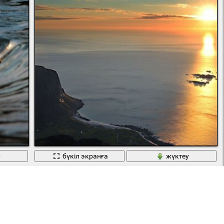
у
бүкіл экранға
жүктеу
Теңіз және Мұхит. Күн батуы және аспан