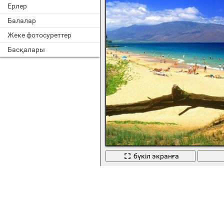
Ерлер
Балалар
Жеке фотосуреттер
Басқалары
бүкіл экранға
Теңіз және мұхит және табиғат пен 