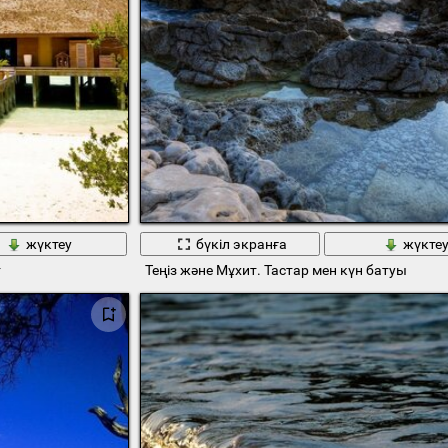
жүктеу
бүкіл экранға
жүкте
т
Теңіз және Мұхит. Тастар мен күн батуы