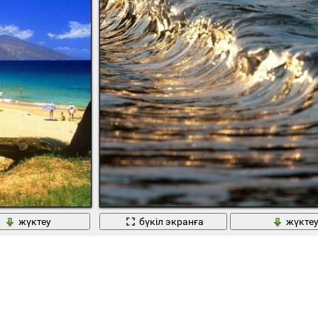
жүктеу
бүкіл экранға
жүкте
су
Теңіз және Мұхит, толқынның көрінісі