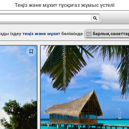
Теңіз және мұхит тұсқағаз жұмыс үстелі
зды іздеу
теңіз және мұхит
бөлімінде
барлық санатта