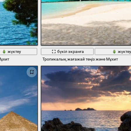
жүктеу
бүкіл экранға
жүкте
Мұхит
Тропикалық жағажай теңіз және Мұхит