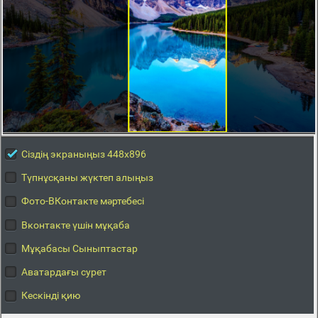
Сіздің экраныңыз 448x896
Түпнұсқаны жүктеп алыңыз
Фото-ВКонтакте мәртебесі
Вконтакте үшін мұқаба
Мұқабасы Сыныптастар
Аватардағы сурет
Кескінді қию