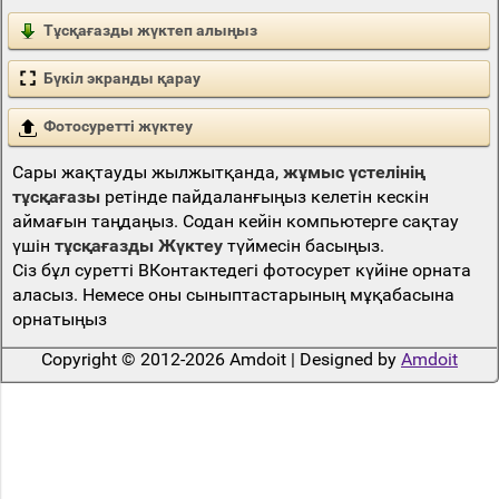
Тұсқағазды жүктеп алыңыз
Бүкіл экранды қарау
Фотосуретті жүктеу
Сары жақтауды жылжытқанда,
жұмыс үстелінің
тұсқағазы
ретінде пайдаланғыңыз келетін кескін
аймағын таңдаңыз. Содан кейін компьютерге сақтау
үшін
тұсқағазды Жүктеу
түймесін басыңыз.
Сіз бұл суретті ВКонтактедегі фотосурет күйіне орната
аласыз. Немесе оны сыныптастарының мұқабасына
орнатыңыз
Copyright © 2012-2026 Amdoit | Designed by
Amdoit