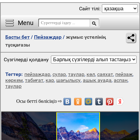
Сайт тілі:
Menu
Басты бет
/
Пейзаждар
/
жұмыс үстелінің
тұсқағазы
Сүзгілерді қолдану
Тегтер:
пейзаждар
,
сулар
,
таулар
,
көл
,
саяхат
,
пейзаж
,
көркем
,
табиғат
,
қар
,
шағылысу
,
ашық ауада
,
аспан
,
таулар