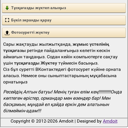
Тұсқағазды жүктеп алыңыз
Бүкіл экранды қарау
Фотосуретті жүктеу
Сары жақтауды жылжытқанда,
жұмыс үстелінің
тұсқағазы
ретінде пайдаланғыңыз келетін кескін
аймағын таңдаңыз. Содан кейін компьютерге сақтау
үшін
тұсқағазды Жүктеу
түймесін басыңыз.
Сіз бұл суретті ВКонтактедегі фотосурет күйіне орната
аласыз. Немесе оны сыныптастарының мұқабасына
орнатыңыз
Ресейдің Алтын батуы! Менің туған елім кең!!!!!!!!!!!Онда
көптеген өрістер, ормандар мен өзендер бар! Мен
басқамын, мұндай ел қайда еркін дем алатынын
білмеймін-адам!!!
Copyright © 2012-2026 Amdoit | Designed by
Amdoit