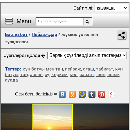
Сайт тілі:
Menu
Басты бет
/
Пейзаждар
/
жұмыс үстелінің
тұсқағазы
Сүзгілерді қолдану
Тегтер:
күн батуы мен таң
,
пейзаж
,
ағаш
,
табиғат
,
күн
батуы
,
таң
,
аспан
,
су
,
көркем
,
көл
,
саяхат
,
шөп
,
ашық
ауада