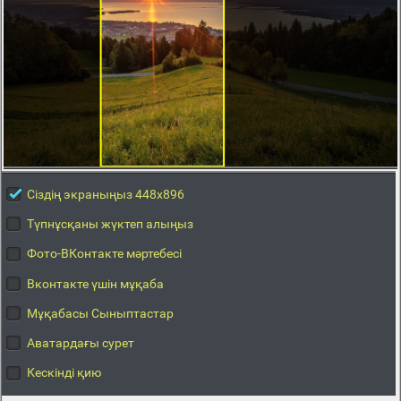
Сіздің экраныңыз 448x896
Түпнұсқаны жүктеп алыңыз
Фото-ВКонтакте мәртебесі
Вконтакте үшін мұқаба
Мұқабасы Сыныптастар
Аватардағы сурет
Кескінді қию