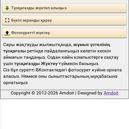
Тұсқағазды жүктеп алыңыз
Бүкіл экранды қарау
Фотосуретті жүктеу
Сары жақтауды жылжытқанда,
жұмыс үстелінің
тұсқағазы
ретінде пайдаланғыңыз келетін кескін
аймағын таңдаңыз. Содан кейін компьютерге сақтау
үшін
тұсқағазды Жүктеу
түймесін басыңыз.
Сіз бұл суретті ВКонтактедегі фотосурет күйіне орната
аласыз. Немесе оны сыныптастарының мұқабасына
орнатыңыз
Copyright © 2012-2026 Amdoit | Designed by
Amdoit