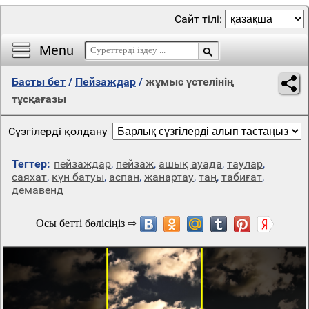
Сайт тілі:
Menu
Басты бет
/
Пейзаждар
/
жұмыс үстелінің
тұсқағазы
Сүзгілерді қолдану
Тегтер:
пейзаждар
,
пейзаж
,
ашық ауада
,
таулар
,
саяхат
,
күн батуы
,
аспан
,
жанартау
,
таң
,
табиғат
,
демавенд