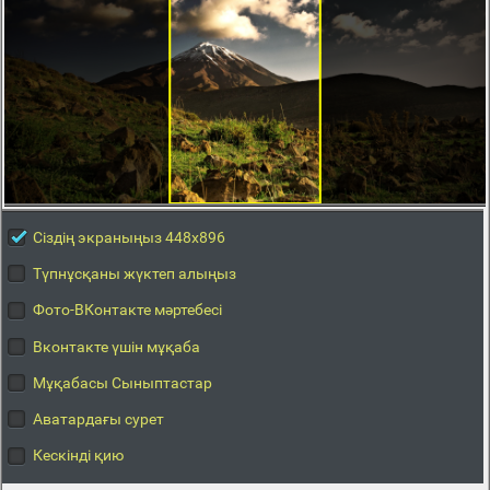
Сіздің экраныңыз 448x896
Түпнұсқаны жүктеп алыңыз
Фото-ВКонтакте мәртебесі
Вконтакте үшін мұқаба
Мұқабасы Сыныптастар
Аватардағы сурет
Кескінді қию