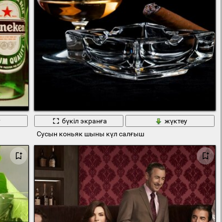
у
бүкіл экранға
жүктеу
Сусын коньяк шыны күл салғыш