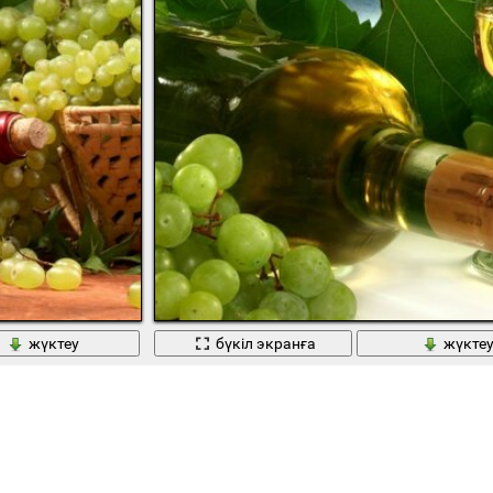
жүктеу
бүкіл экранға
жүкте
пырақтары ақ жүзім
Жүзім шоғыры бар бөтелке мен стакан шарап