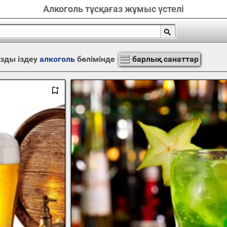
Алкоголь тұсқағаз жұмыс үстелі
зды іздеу
алкоголь
бөлімінде
барлық санаттар