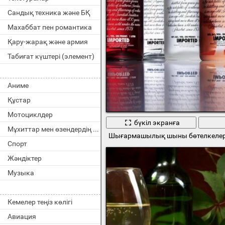
Сандық техника және БҚ
Махаббат пен романтика
Қару-жарақ және армия
Табиғат күштері (элемент)
Аниме
Құстар
Мотоциклдер
бүкіл экранға
Мұхиттар мен өзендердің тұрғындары
Шығармашылық шыны бөтелкелер
Спорт
Жәндіктер
Музыка
Кемелер теңіз көлігі
Авиация