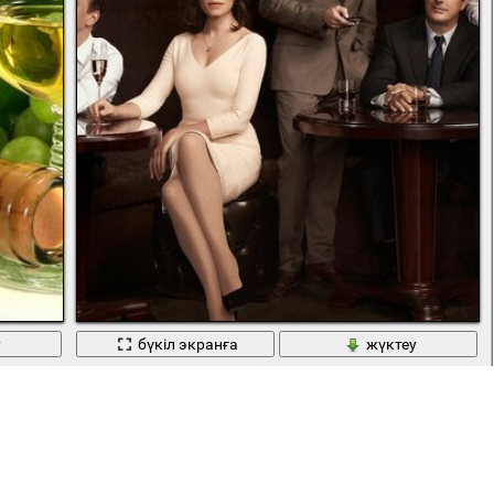
у
бүкіл экранға
жүктеу
Ересектер, көңіл-күй үшін аздап алкоголь