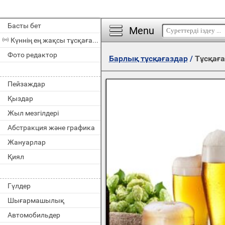
Басты бет
Menu
Күннің ең жақсы тұсқағазы
Фото редактор
Барлық тұсқағаздар
/
Тұсқаға
Пейзаждар
Қыздар
Жыл мезгілдері
Абстракция және графика
Жануарлар
Қиял
Гүлдер
Шығармашылық
Автомобильдер