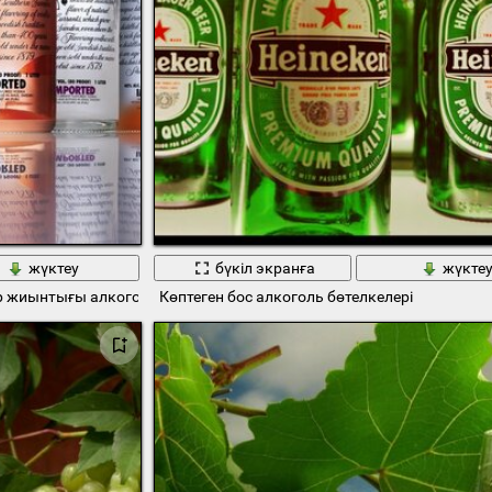
жүктеу
бүкіл экранға
жүкте
 жиынтығы алкоголь
Көптеген бос алкоголь бөтелкелері