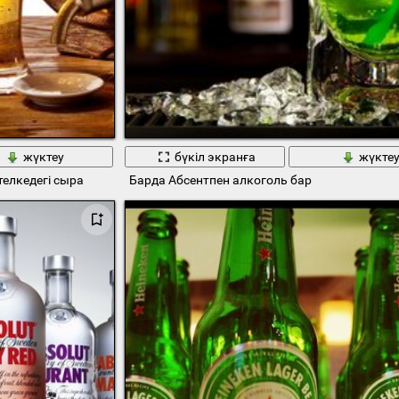
жүктеу
бүкіл экранға
жүкте
елкедегі сыра
Барда Абсентпен алкоголь бар