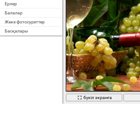
Ерлер
Балалар
Жеке фотосуреттер
Басқалары
бүкіл экранға
Шарап бөтелке себеттер шыны жа