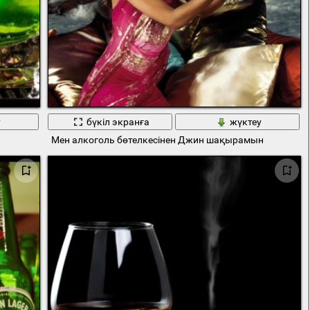
у
бүкіл экранға
жүктеу
Мен алкоголь бөтелкесінен Джин шақырамын