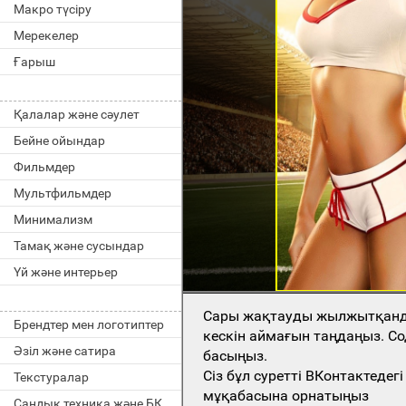
Макро түсіру
Мерекелер
Ғарыш
Қалалар және сәулет
Бейне ойындар
Фильмдер
Мультфильмдер
Минимализм
Тамақ және сусындар
Үй және интерьер
Сары жақтауды жылжытқан
Брендтер мен логотиптер
кескін аймағын таңдаңыз. Со
Әзіл және сатира
басыңыз.
Сіз бұл суретті ВКонтактеде
Текстуралар
мұқабасына орнатыңыз
Сандық техника және БҚ