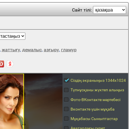
Сайт тілі:
,
жаттығу
,
демалыс
,
азғыру
,
гламур
Сіздің экраныңыз 1344x1024
Түпнұсқаны жүктеп алыңыз
Фото-ВКонтакте мәртебесі
Вконтакте үшін мұқаба
Мұқабасы Сыныптастар
Аватардағы сурет