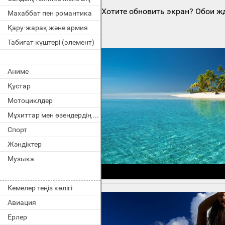
Хотите обновить экран? Обои жд
Махаббат пен романтика
Қару-жарақ және армия
Табиғат күштері (элемент)
Аниме
Құстар
Мотоциклдер
Мұхиттар мен өзендердің тұрғындары
Спорт
Жәндіктер
Музыка
Кемелер теңіз көлігі
Авиация
Ерлер