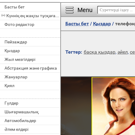
Басты бет
Menu
Күннің ең жақсы тұсқағазы
Басты бет
/
Қыздар
/
телефон
Фото редактор
Пейзаждар
Қыздар
Тегтер:
басқа қыздар
,
әйел
,
с
Жыл мезгілдері
Абстракция және графика
Жануарлар
Қиял
Гүлдер
Шығармашылық
Автомобильдер
Әлем елдері