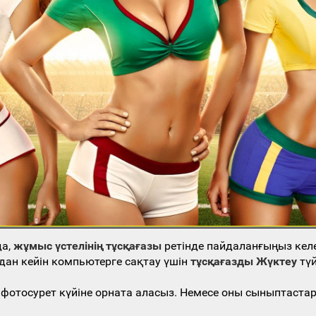
да,
жұмыс үстелінің тұсқағазы
ретінде пайдаланғыңыз кел
дан кейін компьютерге сақтау үшін
тұсқағазды Жүктеу
түй
гі фотосурет күйіне орната аласыз. Немесе оны сыныптаст