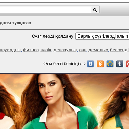
дағы тұсқағаз
Сүзгілерді қолдану
ексуалдық
,
фитнес
,
нәзік
,
денсаулық
,
сән
,
демалыс
,
белсенді