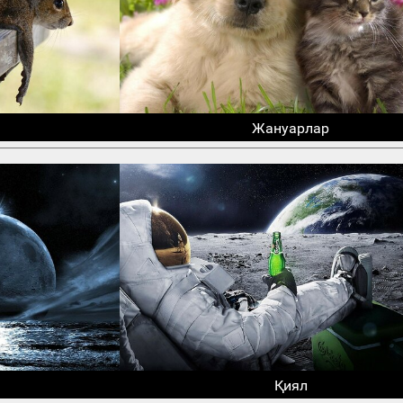
Жануарлар
Қиял