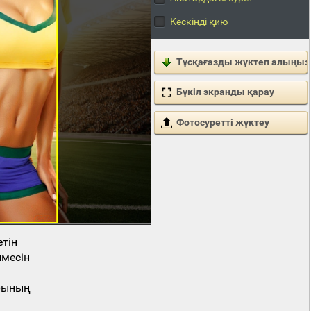
Кескінді қию
Тұсқағазды жүктеп алыңыз
Бүкіл экранды қарау
Фотосуретті жүктеу
етін
месін
арының