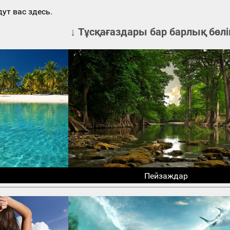
ут вас здесь.
↓ Тұсқағаздары бар барлық бөлі
Пейзаждар