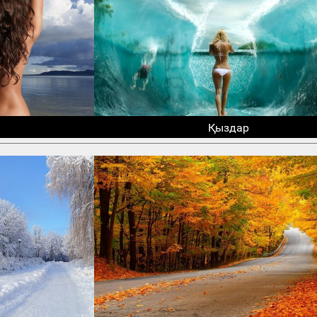
Қыздар