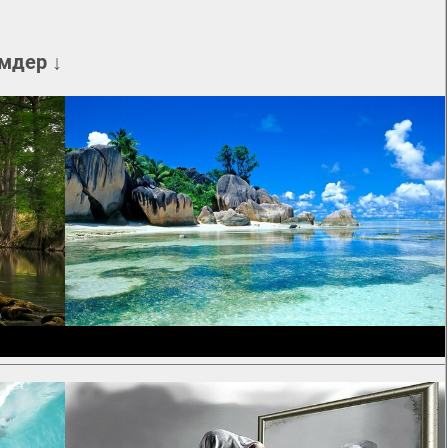
мдер ↓