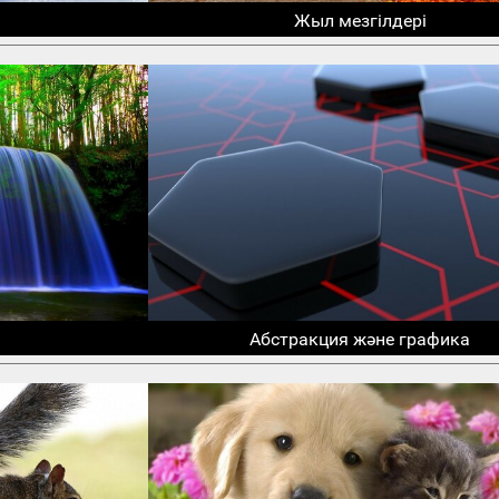
Жыл мезгілдері
Абстракция және графика