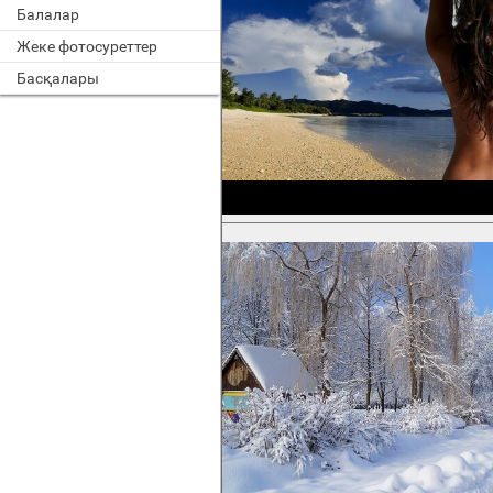
Балалар
Жеке фотосуреттер
Басқалары