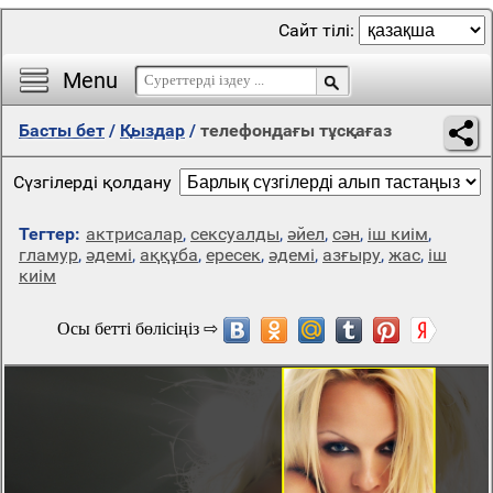
Сайт тілі:
Menu
Басты бет
/
Қыздар
/
телефондағы тұсқағаз
Сүзгілерді қолдану
Тегтер:
актрисалар
,
сексуалды
,
әйел
,
сән
,
іш киім
,
гламур
,
әдемі
,
аққұба
,
ересек
,
әдемі
,
азғыру
,
жас
,
іш
киім