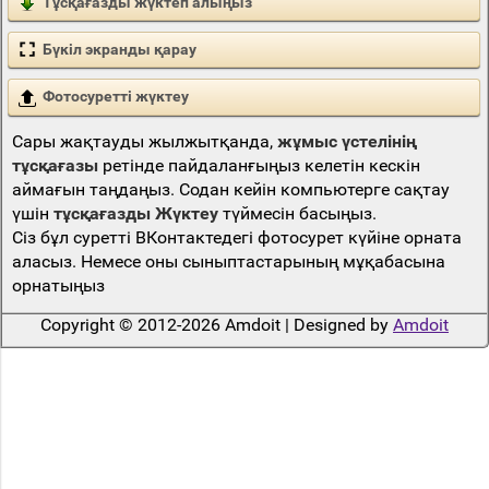
Тұсқағазды жүктеп алыңыз
Бүкіл экранды қарау
Фотосуретті жүктеу
Сары жақтауды жылжытқанда,
жұмыс үстелінің
тұсқағазы
ретінде пайдаланғыңыз келетін кескін
аймағын таңдаңыз. Содан кейін компьютерге сақтау
үшін
тұсқағазды Жүктеу
түймесін басыңыз.
Сіз бұл суретті ВКонтактедегі фотосурет күйіне орната
аласыз. Немесе оны сыныптастарының мұқабасына
орнатыңыз
Copyright © 2012-2026 Amdoit | Designed by
Amdoit