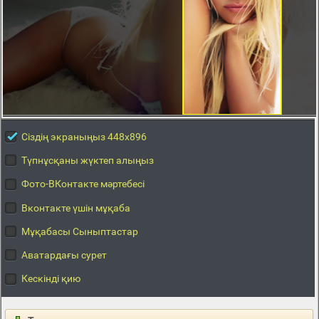
Сіздің экраныңыз 448x896
Түпнұсқаны жүктеп алыңыз
Фото-ВКонтакте мәртебесі
Вконтакте үшін мұқаба
Мұқабасы Сыныптастар
Аватардағы сурет
Кескінді қию