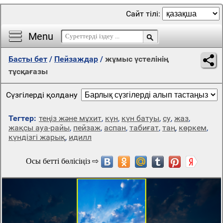
Сайт тілі:
Menu
Басты бет
/
Пейзаждар
/
жұмыс үстелінің
тұсқағазы
Сүзгілерді қолдану
Тегтер:
теңіз және мұхит
,
күн
,
күн батуы
,
су
,
жаз
,
жақсы ауа-райы
,
пейзаж
,
аспан
,
табиғат
,
таң
,
көркем
,
күндізгі жарық
,
идилл