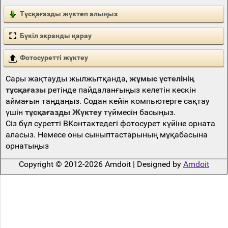
Тұсқағазды жүктеп алыңыз
Бүкіл экранды қарау
Фотосуретті жүктеу
Сары жақтауды жылжытқанда,
жұмыс үстелінің
тұсқағазы
ретінде пайдаланғыңыз келетін кескін
аймағын таңдаңыз. Содан кейін компьютерге сақтау
үшін
тұсқағазды Жүктеу
түймесін басыңыз.
Сіз бұл суретті ВКонтактедегі фотосурет күйіне орната
аласыз. Немесе оны сыныптастарының мұқабасына
орнатыңыз
Copyright © 2012-2026 Amdoit | Designed by
Amdoit