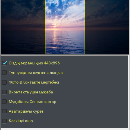
Сіздің экраныңыз 448x896
Түпнұсқаны жүктеп алыңыз
Фото-ВКонтакте мәртебесі
Вконтакте үшін мұқаба
Мұқабасы Сыныптастар
Аватардағы сурет
Кескінді қию