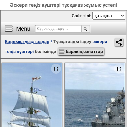
Әскери теңіз күштері тұсқағаз жұмыс үстелі
Сайт тілі:
Menu
Барлық тұсқағаздар
/
Тұсқағазды іздеу
әскери
теңіз күштері
бөлімінде
барлық санаттар