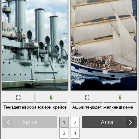
Теңіздегі аврора әскери крейсері
Ашық теңіздегі желкенді кеме
Артқа
Алға
1
2
3
4