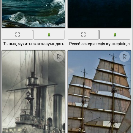
Тынық мұхиты жағалауындағы теңіз серфингі
Ресей әскери-теңіз күштерінің л