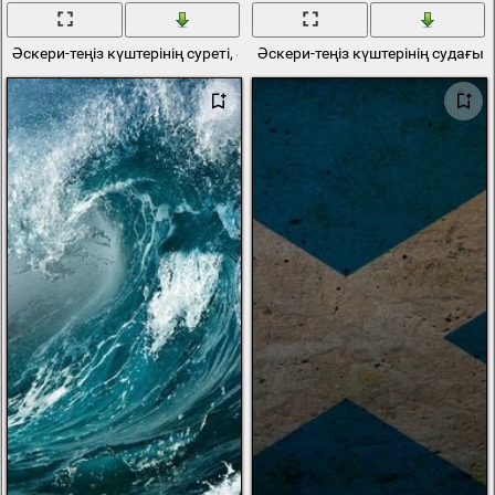
Әскери-теңіз күштерінің суреті, әскери кеме
Әскери-теңіз күштерінің судағы 