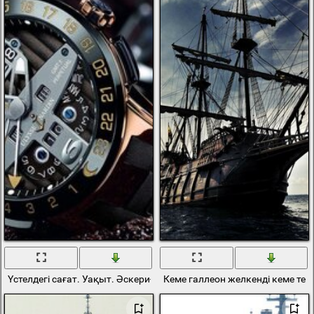
Үстелдегі сағат. Уақыт. Әскери-теңіз күштері
Кеме галлеон желкенді кеме тең