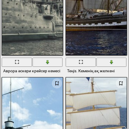
Аврора әскери крейсер кемесі
Теңіз. Кеменің ақ желкені