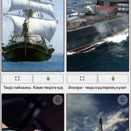
Теңіз пейзажы. Кеме теңізге қарай жылжиды
Әскери - теңіз күштерінің күзет к