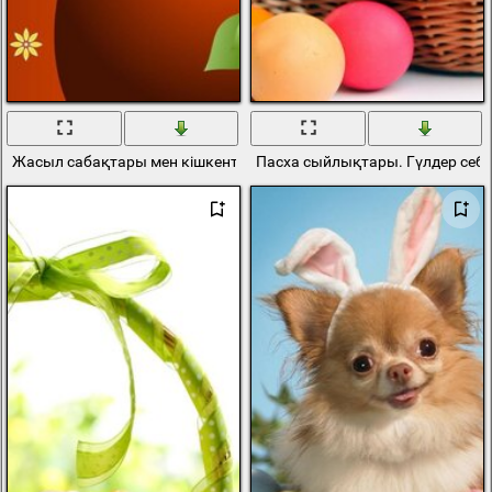
Жасыл сабақтары мен кішкентай сары гүлдері бар Пасха жұмыр
Пасха сыйлықтары. Гүлдер себе