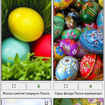
Жасыл шөптегі жарқын Пасха жұмыртқалары
Сары фонда Пасха жұмыртқасы 