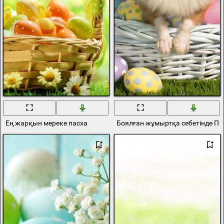
Ең жарқын мереке пасха
Боялған жұмыртқа себетінде Пас