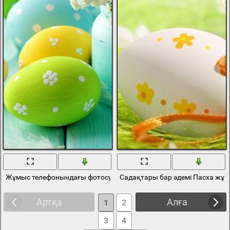
Жұмыс телефонындағы фотосурет. Пасха жұмыртқалары
Садақтары бар әдемі Пасха жұ
Артқа
Алға
1
2
3
4