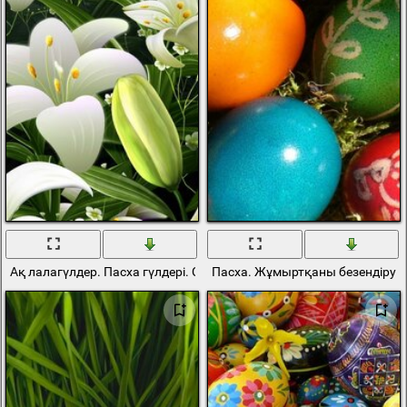
Ақ лалагүлдер. Пасха гүлдері. Сал лалагүлі
Пасха. Жұмыртқаны безендіру.