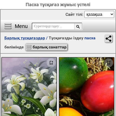
Пасха тұсқағаз жұмыс үстелі
Сайт тілі:
Menu
Барлық тұсқағаздар
/
Тұсқағазды іздеу
пасха
бөлімінде
барлық санаттар