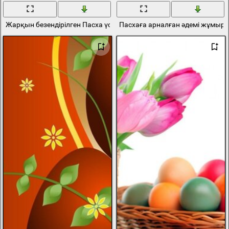
Жарқын безендірілген Пасха үстелі
Пасхаға арналған әдемі жұмырт